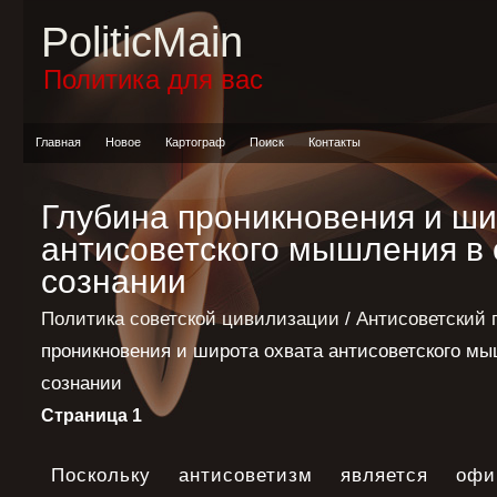
PoliticMain
Политика для вас
Главная
Новое
Картограф
Поиск
Контакты
Глубина проникновения и ши
антисоветского мышления в
сознании
Политика советской цивилизации
/
Антисоветский 
проникновения и широта охвата антисоветского м
сознании
Страница 1
Поскольку антисоветизм является офи