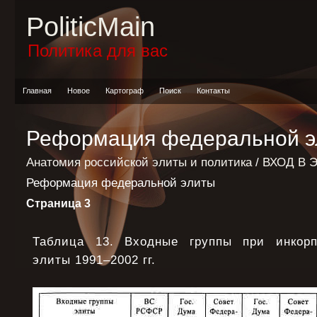
PoliticMain
Политика для вас
Главная
Новое
Картограф
Поиск
Контакты
Реформация федеральной э
Анатомия российской элиты и политика
/
ВХОД В 
Реформация федеральной элиты
Страница 3
Таблица 13. Входные группы при инкорп
элиты 1991–2002 гг.