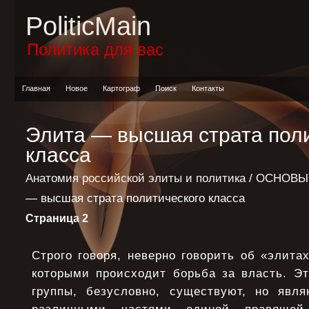
PoliticMain
Политика для вас
Главная
Новое
Картограф
Поиск
Контакты
Элита — высшая страта пол
класса
Анатомия российской элиты и политика
/
ОСНОВЫ
— высшая страта политического класса
Страница 2
Строго говоря, неверно говорить об «элитах
которыми происходит борьба за власть. Э
группы, безусловно, существуют, но явл