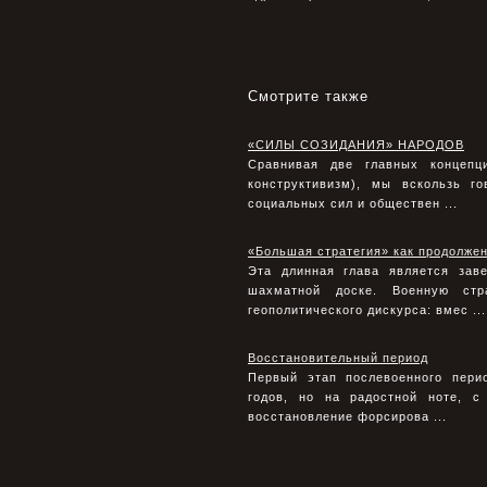
Смотрите также
«СИЛЫ СОЗИДАНИЯ» НАРОДОВ
Сравнивая две главных концепц
конструктивизм), мы вскользь г
социальных сил и обществен ...
«Большая стратегия» как продолже
Эта длинная глава является зав
шахматной доске. Военную стр
геополитического дискурса: вмес ...
Восстановительный период
Первый этап послевоенного пери
годов, но на радостной ноте, с
восстановление форсирова ...