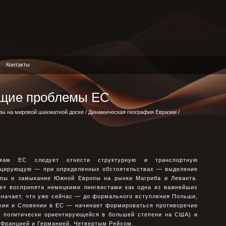
Контакты
ющие проблемы ЕС
ры на мировой шахматной доске
/
Динамическая география Евразии
/
емам ЕС следует отнести структурную и транспортную
воцирующую — при определенных обстоятельствах — выделение
опы и замыкание Южной Европы на рынки Магриба и Леванта.
е» воспринята немецкими лингвистами как одна из важнейших
значает, что уже сейчас — до формального вступления Польши,
акии и Словении в ЕС — начинает формироваться противоречие
, политически ориентирующейся в большей степени на США) и
 Францией и Германией, Четвертым Рейхом.