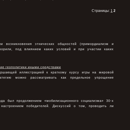
Страницы:
1
2
ии возникновения этнических общностей (примордиализм и
оворили, под влиянием каких условий и при участии каких
ние геополитики иными средствами
ершающей иллюстрацией к краткому курсу игры на мировой
атегию можно рассматривать как предельное упрощение
ода был продолжением «мобилизационного социализма» 30-х
 настроением победителей. Дискуссий о том, проводить ли