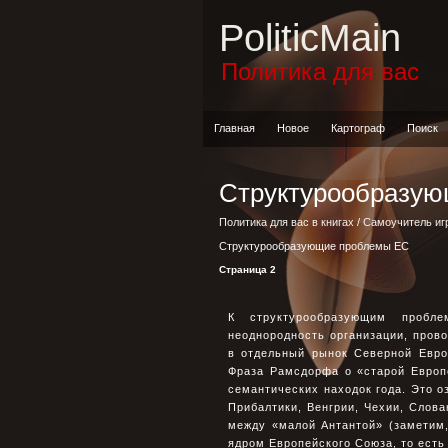
PoliticMain
Политика для вас
Главная
Новое
Картограф
Поиск
Структурообразу
Политика для вас в книгах
/
Самоучитель иг
Структурообразующие проблемы ЕС
Страница 2
К структурообразующим пробл
неоднородность организации, про
в отдельный рынок Северной Евр
Фраза Рамсдорфа о «старой Европ
семантических находок года. Это о
Прибалтики, Венгрии, Чехии, Слов
между «малой Антантой» (заметим
ядром Европейского Союза, то есть