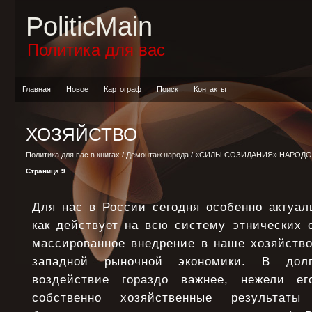
PoliticMain
Политика для вас
Главная
Новое
Картограф
Поиск
Контакты
ХОЗЯЙСТВО
Политика для вас в книгах
/
Демонтаж народа
/
«СИЛЫ СОЗИДАНИЯ» НАРОДО
Страница 9
Для нас в России сегодня особенно актуал
как действует на всю систему этнических 
массированное внедрение в наше хозяйство
западной рыночной экономики. В дол
воздействие гораздо важнее, нежели е
собственно хозяйственные результаты