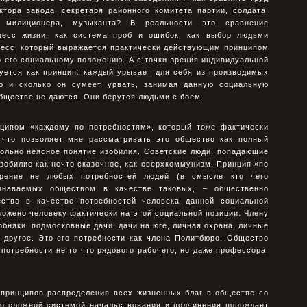
ктора завода, секретаря районного комитета партии, солдата,
, милиционера, музыканта? В реальности это сравнение
цесс жизни, как система проб и ошибок, как выбор людьми
оцесс, который выражается практически действующим принципом
о его социальному положению. А с точки зрения индивидуальной
уется как принцип: каждый урывает для себя из производимых
то и сколько он сумеет урвать, занимая данную социальную
бществе не даются. Они берутся людьми с боем.
нципом «каждому по потребностям», который тоже фактически
 что позволяет мне рассматривать это общество как полный
ольно неясное понятие изобилия. Советские люди, попадающие
зобилие как нечто сказочное, как сверхкоммунизм. Принцип «по
ворение не любых потребностей людей (в смысле кто чего
изнаваемых обществом в качестве таковых, – общественно
ество в качестве потребностей человека данной социальной
оложено человеку фактически на этой социальной позиции. Члену
бняки, подмосковные дачи, дачи на юге, личная охрана, личные
 другое. Это его потребности как члена Политбюро. Общество
 потребности не то что рядового рабочего, но даже профессора,
принципов распределения всех жизненных благ в обществе со
о сложной системой начальствования и подчинения порождает