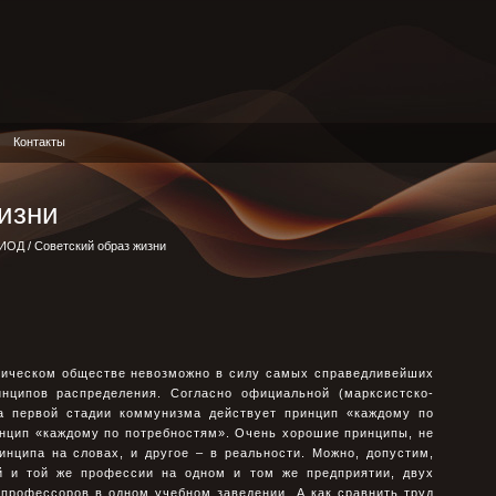
Контакты
изни
РИОД
/ Советский образ жизни
тическом обществе невозможно в силу самых справедливейших
нципов распределения. Согласно официальной (марксистско-
на первой стадии коммунизма действует принцип «каждому по
инцип «каждому по потребностям». Очень хорошие принципы, не
инципа на словах, и другое – в реальности. Можно, допустим,
й и той же профессии на одном и том же предприятии, двух
 профессоров в одном учебном заведении. А как сравнить труд