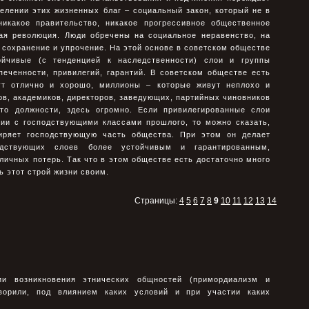
елении этих жизненных благ – социальный закон, который не в
никакое правительство, никакое прогрессивное общественное
кая революция. Люди обречены на социальное неравенство, на
го сохранение и упрочение. На этой основе в советском обществе
йчивые (с тенденцией к наследственности) слои и группы
печенности, привилегий, гарантий. В советском обществе есть
ут отлично и хорошо, миллионы – которые живут неплохо и
ов, академиков, директоров, заведующих, партийных чиновников
то должности, здесь огромно. Если привилегированные слои
гии с господствующими классами прошлого, то можно сказать,
иряет господствующую часть общества. При этом он делает
одствующих слоев более устойчивым и гарантированным,
 личных потерь. Так что в этом обществе есть достаточно много
ь этот строй жизни своим.
Страницы:
4
5
6
7
8
9
10
11
12
13
14
ии возникновения этнических общностей (примордиализм и
оворили, под влиянием каких условий и при участии каких