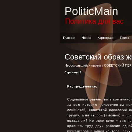
PoliticMain
Политика для вас
Главная
Новое
Картограф
Поиск
Советский образ ж
Несостоявшийся проект
/
СОВЕТСКИЙ ПЕ
Страница 9
Распределение.
Социальное равенство в коммунис
за всю историю человечества при
ленинской) советской идеологии 
труду», а на второй (высшей) – пр
правда ли? Но одно дело – вид пр
сравнить труд двух рабочих одно
бухгалтеров в одной конторе, двух