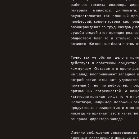
рабочего, техника, инженера, дире
генерала, министра, дипломата
осуществляется как сложный про
профессий, короче говоря, как пр
вознаграждения за труд: каждому п
судьбы людей этот принцип реализ
обществом благ то и столько, ч
позицию. Жизненные блага в этом о
Точно так же обстоит дело с при
действует в советском обществе,
коммунизм. Оставим в стороне дов
на Запад, воспринимают западное и
потребности» означает удовлет
пожелает), но потребностей, пр
признанных потребностей. А общ
категории признает лишь то, что п
Политбюро, например, положены осо
продуктовые предприятия и многое
никогда не признает это в качестве
генерала, директора завода.
Именно соблюдение справедливых 
сложным разделением функций и с