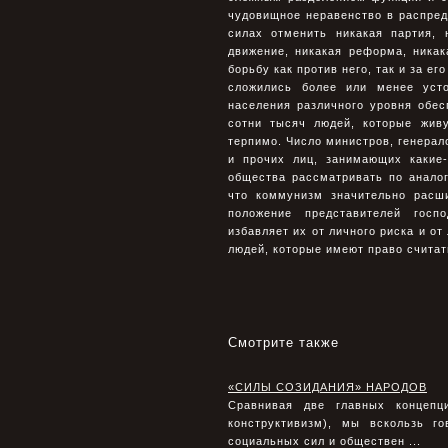
чудовищное неравенство в распред
силах отменить никакая партия, 
движение, никакая реформа, ника
борьбу как против него, так и за е
сложились более или менее усто
населения различного уровня обес
сотни тысяч людей, которые жив
терпимо. Число министров, генерал
и прочих лиц, занимающих какие-
общества рассматривать по анало
что коммунизм значительно расш
положение представителей госп
избавляет их от личного риска и от
людей, которые имеют право считат
Смотрите также
«СИЛЫ СОЗИДАНИЯ» НАРОДОВ
Сравнивая две главных концепц
конструктивизм), мы вскользь г
социальных сил и обществен ...