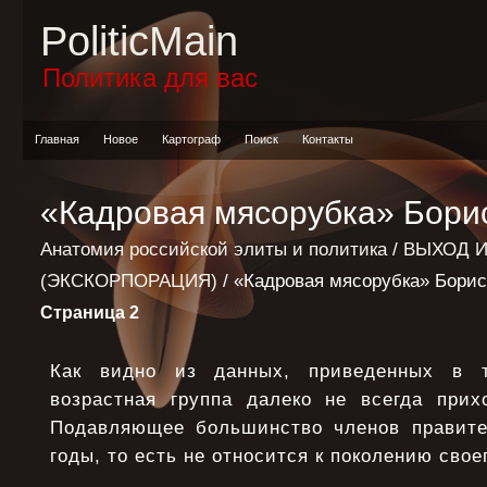
PoliticMain
Политика для вас
Главная
Новое
Картограф
Поиск
Контакты
«Кадровая мясорубка» Бори
Анатомия российской элиты и политика
/
ВЫХОД И
(ЭКСКОРПОРАЦИЯ)
/ «Кадровая мясорубка» Бори
Страница 2
Как видно из данных, приведенных в т
возрастная группа далеко не всегда прих
Подавляющее большинство членов правите
годы, то есть не относится к поколению свое