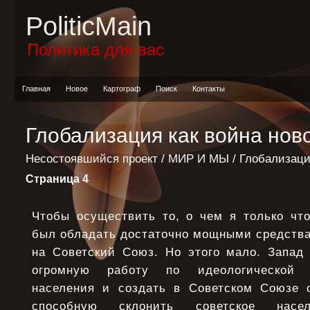
PoliticMain
Политика для вас
Главная
Новое
Картограф
Поиск
Контакты
Глобализация как война ново
Несостоявшийся проект
/
МИР И МЫ
/ Глобализаци
Страница 4
Чтобы осуществить то, о чем я только что
был обладать достаточно мощными средства
на Советский Союз. Но этого мало. Запад
огромную работу по идеологической о
населения и создать в Советском Союзе 
способную склонить советское нас