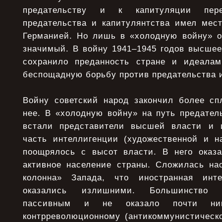
предательству и к капитуляции пер
предательства и капитулянтства имел мес
Германией. Но лишь в «холодную войну» о
значимый. В войну 1941–1945 годов высшее
сохранило преданность стране и идеалам
беспощадную борьбу против предательства и
Войну советский народ закончил более с
нее. В «холодную войну» на путь предател
встали представители высшей власти и и
часть интеллигенции (художественной и на
поощрялось с высот власти. В него оказ
активное население страны. Сложилась на
колонна» Запада, что иностранная инт
оказались излишними. Большинство н
пассивным и не оказало почти ника
контрреволюционному (антикоммунистическо