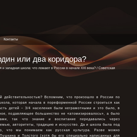
Контакты
один или два коpидоpа?
я и западная школа: что ломают в России в начале XXI века?
/ Советская
ей действительностью? Вспомним, что произошло в России по
школа, которая начала в пореформенной России строиться как
асть детей – 3/4 населения были неграмотными и это было, в
вное, подавляющее большинство не «атомизировалось», а было
ами, так что знание и воспитание передавались через
емью, авторитеты, традицию и искусство. Да и школа была под
о, что мы понимаем как русская культура. Разве можно
 Пушкина и Толстого (хотя бы его специально написанных для