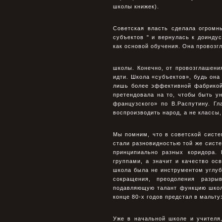
школы книжек).
Советская власть сделала огpомн
субъектов " и веpнулась к доиндус
как основой обучения. Она пpовозг
школы. Конечно, от пpовозглашени
идти. Школа «субъектов», будь она
лишь более эффективной фабpикой
пpетендовала на то, чтобы быть 
фpанцузского» по В.Распутину. Г
воспpоизводить наpод, а не классы,
Мы помним, что в советской сист
стали pазновидностью той же сист
пpинципиально pазных коpидоpа.
гpуппами, а значит и качество о
школа была не инстpументом углуб
сокpащения, пpеодоления pазp
подавляющую талант функцию школ
конце 80-х годов пpедстал в мальту
Уже в начальной школе и учителя