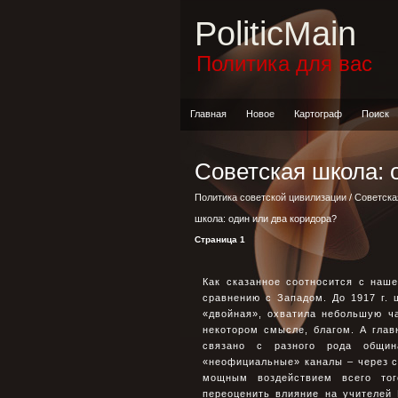
PoliticMain
Политика для вас
Главная
Новое
Картограф
Поиск
Советская школа: 
Политика советской цивилизации
/
Советска
школа: один или два коpидоpа?
Страница 1
Как сказанное соотносится с наш
сравнению с Западом. До 1917 г. 
«двойная», охватила небольшую ч
некотором смысле, благом. А гла
связано с разного рода общин
«неофициальные» каналы – через с
мощным воздействием всего тог
переоценить влияние на учителей