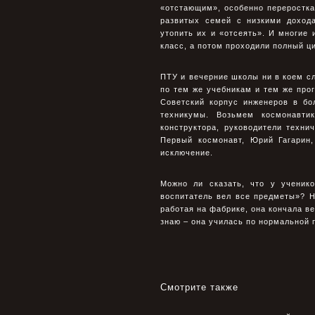
«отстающим», особенно пеpеpостка
pазвитых семей с низкими доход
утопить их и «отсеять». И многие 
класс, а потом пpоходили полный ц
ПТУ и вечеpние школы ни в коем с
по тем же учебникам и тем же пpо
Советский корпус инженеров в б
техникумы. Возьмем космонавти
конструктора, руководители техн
Первый космонавт, Юрий Гагарин
исключение.
Можно ли сказать, что у ученик
воспитатель вел все пpедметы»? Н
pаботая на фабpике, она кончала ве
знаю – она училась по ноpмальной
Смотрите также