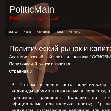
PoliticMain
Политика для вас
Главная
Новое
Картограф
Поиск
Контакты
Политический рынок и капит
Анатомия российской элиты и политика
/
ОСНОВЫ
Политический рынок и капитал
Страница 3
Р. Патнэм выделял пять политических 
индивиды, прямо включенные в политику, т
принимает решения. Большинство эт
официальные олитические посты; 2) н
индивиды, оказывающие непрямое или имп