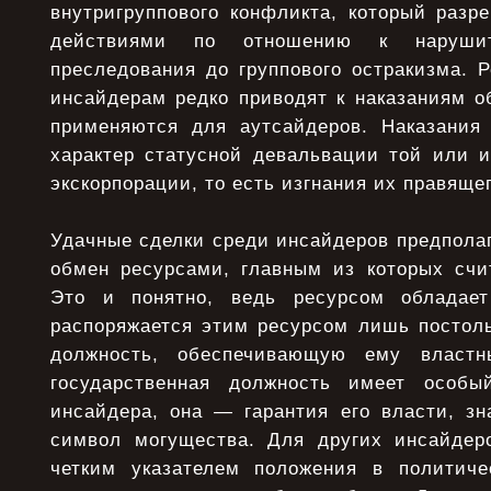
внутригруппового конфликта, который разр
действиями по отношению к нарушит
преследования до группового остракизма. 
инсайдерам редко приводят к наказаниям о
применяются для аутсайдеров. Наказания
характер статусной девальвации той или и
экскорпорации, то есть изгнания их правящег
Удачные сделки среди инсайдеров предпола
обмен ресурсами, главным из которых счит
Это и понятно, ведь ресурсом обладае
распоряжается этим ресурсом лишь постоль
должность, обеспечивающую ему властн
государственная должность имеет особ
инсайдера, она — гарантия его власти, зн
символ могущества. Для других инсайдер
четким указателем положения в политиче