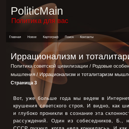
PoliticMain
Политика для вас
Главная
Новое
Картограф
Поиск
Контакты
Иррационализм и тоталита
Политика советской цивилизации
/
Родовые особен
мышления
/ Иррационализм и тоталитаризм мышл
Страница 3
Вот, уже больше года мы ведем в Интернет
крушения советского строя. И видно, как ш
и глубоко проникли в сознание эта склоннос
рассуждений. Один из собеседников, Б., н
СССР рухнул, когда «еда кончилась». И как 