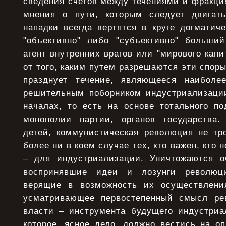
сведения счетов между течениями и фракц
мнения о пути, которым следует двигат
нападки всегда вертятся в круге догматиче
"объективно" либо "субъективно" больши
агент внутренних врагов или "мирового капи
от того, каким путем разрешаются эти споры
празднует течение, являющееся наиболе
решительным поборником индустриализаци
началах, то есть на основе тотального по
монополии партии, органов государства.
детей, коммунистическая революция не тро
более ни в коем случае тех, кто важен, кто
– для индустриализации. Уничтожаются о
воспринявшие идеи и лозунги революци
верящие в возможность их осуществления
усматривающее первостепенный смысл ре
власти – инструмента будущего индустриал
которое, ясное дело, должно вестись на о