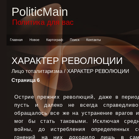
PoliticMain
Политика для вас
Главная
Новое
Картограф
Поиск
Контакты
ХАРАКТЕР РЕВОЛЮЦИИ
Лицо тоталитаризма
/ ХАРАКТЕР РЕВОЛЮЦИИ
Страница 6
Острие прежних революций, даже в перио
пусть и далеко не всегда справедливо
обращалось все же на устранение врагов и
мог бы стать таковыми. Исключая средн
войны, до истребления определенных с
гонений на них доходило лишь в сам