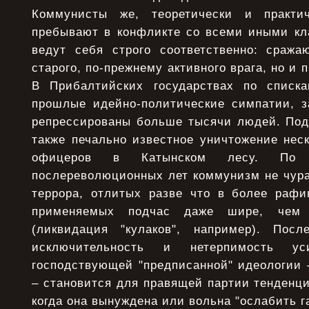
Коммунисты же, теоретически и практи
пребывают в конфликте со всеми иными кл
ведут себя строго соответственно: сража
старого, по-прежнему активного врага, но и 
В Прибалтийских государствах по списка
прошлые идейно-политические симпатии, 
репрессированы больше тысячи людей. Под
также печально известное уничтожение нес
офицеров в Катынском лесу. По 
послереволюционных лет коммунизм не чура
террора, отлитых разве что в более раф
применяемых подчас даже шире, чем
(ликвидация "кулаков", например). Пос
исключительность и нетерпимость ус
господствующей "предписанной" идеологии 
– становится для правящей партии тенденци
когда она вынуждена или вольна "ослабить г