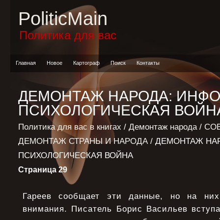
PoliticMain
Политика для вас
Главная
Новое
Картограф
Поиск
Контакты
ДЕМОНТАЖ НАРОДА: ИНФ
ПСИХОЛОГИЧЕСКАЯ ВОЙН
Политика для вас в книгах
/
Демонтаж народа
/
СО
ДЕМОНТАЖ СТРАНЫ И НАРОДА
/ ДЕМОНТАЖ НА
ПСИХОЛОГИЧЕСКАЯ ВОЙНА
Страница 29
Гареев сообщает эти данные, но на ни
внимания. Писатель Борис Васильев вступа