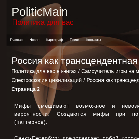
PoliticMain
Политика для вас
Главная
Новое
Картограф
Поиск
Контакты
Россия как трансцендентная
Политика для вас в книгах
/
Самоучитель игры на 
Спектроскопия цивилизаций
/ Россия как трансцен
Страница 2
Мифы смешивают возможное и невозм
вероятности. Создаются мифы при по
(паттернов).
Санкт-Петербург представляет собой город