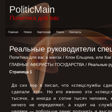
PoliticMain
Политика для вас
Главная
Новое
Картограф
Поиск
Контакты
Реальные руководители спе
Политика для вас в книгах
/
Клон Ельцина, или Как
ГЛАВНЫЕ АФЕРИСТЫ ГОСУДАРСТВА
/ Реальные р
Страница 1
До сих пор я писал, что «спецслужбы сде
сделали это». Но кто именно эти «спецс
тысячи, а иногда и сотни тысяч человек, 
ничего не определяют, а ходят на служ
целями — побольше денег получить и высл