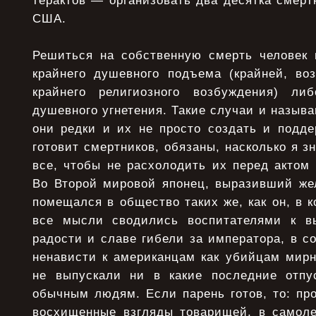
терактов — организовать два десятка смерт
США.
Решиться на собственную смерть человек 
крайнего душевного подъема (крайней, во
крайнего религиозного возбуждения) ли
душевного угнетения. Такие случаи и называ
они редки и их не просто создать и подде
готовит смертников, обязаны, насколько я з
все, чтобы не расхолодить их перед актом
Во Второй мировой японец, выразивший жел
помещался в общество таких же, как он, в к
все мысли сводились воспитателями к вы
радости и славе гибели за императора, в с
ненависти к американцам как убийцам мирн
не выпускали ни в какие последние отпу
обычным людям. Если парень готов, то: пр
восхищенные взгляды товарищей, в самол