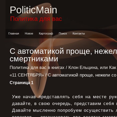
PoliticMain
Политика для вас
Главная
Новое
Картограф
Поиск
Контакты
С автоматикой проще, нежел
смертниками
Политика для вас в книгах
/
Клон Ельцина, или Как
«11 СЕНТЯБРЯ»
/ С автоматикой проще, нежели с
Страница 1
Уже начав представлять себя на месте рук
давайте, в свою очередь, представим себя 
Давайте мысленно попробуем осуществить 