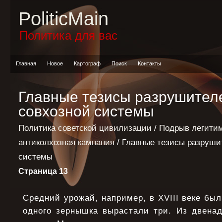
PoliticMain
Политика для вас
Главная
Новое
Картограф
Поиск
Контакты
Главные тезисы разрушителе
совхозной системы
Политика советской цивилизации
/
Подрыв легитим
антиколхозная кампания
/ Главные тезисы разруши
системы
Страница 13
Средний урожай, например, в XVIII веке был
одного зернышка вырастали три. Из двенад