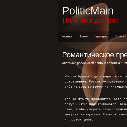
PoliticMain
Политика для вас
Главная
Новое
Картограф
Поиск
Романтическое пр
Анатомия российской элиты и политика
/ Ро
Россия бурлит. Здесь варится густ
современную Россию — примерно то
рябь на воде во время начинающег
Только что-то прояснится, остан
сажусь. Открываю компьютер. Наз
окно, чтобы сверить свои ощущен
могучий, загадочный. Пишу: «Замок
и простоит долго».