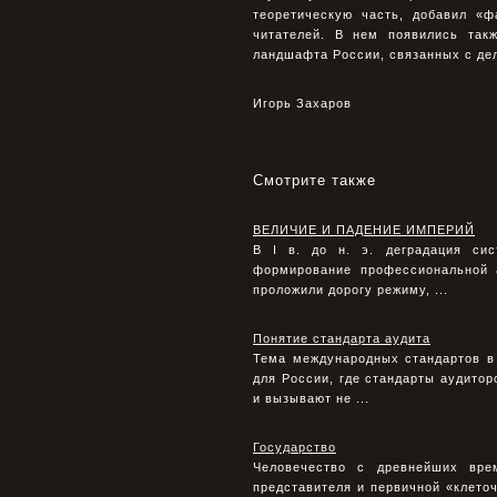
теоретическую часть, добавил «ф
читателей. В нем появились так
ландшафта России, связанных с де
Игорь Захаров
Смотрите также
ВЕЛИЧИЕ И ПАДЕНИЕ ИМПЕРИЙ
В I в. до н. э. деградация сис
формирование профессиональной 
проложили дорогу режиму, ...
Понятие стандарта аудита
Тема международных стандартов в
для России, где стандарты аудитор
и вызывают не ...
Государство
Человечество с древнейших вре
представителя и первичной «клеточ