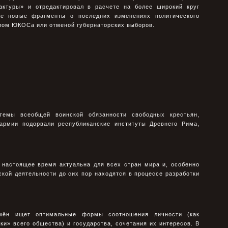
актуры» и отредактировал в расчете на более широкий круг
же новые фрагменты о последних изменениях политического
лом ЮКОСа или отменой губернаторских выборов.
темы всеобщей воинской обязанности свободных крестьян,
армии подорвали республиканские институты Древнего Рима,
 настоящее время актуальна для всех стран мира и, особенно
ской деятельности до сих пор находятся в процессе разработки
мён ищет оптимальные формы соотношения личности (как
ки» всего общества) и государства, сочетания их интере­сов. В