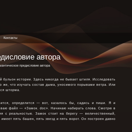
Контакты
едисловие автора
мантическое предисловие автора
ой бульон истории. Здесь никогда не бывает штиля. Исследовать
 же, что изучать состав дыма, уносимого порывами ветра. Или
ося шторма.
овится, определится — вот, казалось бы, садись и пиши. Я и
ываю файл — «Замок. doc». Начинаю набирать слова. Смотрю в
ия с реальностью. Замок стоит на берегу — величественный,
 имеет пять башен, пять звезд и пять ворот. Он построен давно