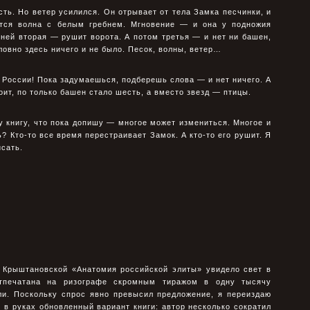
сть. Но ветер усилился. Он отрывает от тела Замка песчинки, и
ется волна с белым гребнем. Мгновение — и она у подножия
ней вторая — рушит ворота. А потом третья — и нет ни башен,
ловно здесь ничего и не было. Песок, волны, ветер…
й России! Пока задумаешься, подберешь слова — и нет ничего. А
оит, по только башен стало шесть, а вместо звезд — птицы.
ту книгу, что пока допишу — многое может измениться. Многое и
? Кто-то все время перестраивает Замок. А кто-то его рушит. Я
исать.
 Крыштановской «Анатомия российской элиты» увидело свет в
отпечатана на ризографе скромным тиражом в одну тысячу
ли. Поскольку спрос явно превысил предложение, я переиздаю
 в руках обновленный вариант книги: автор несколько сократил