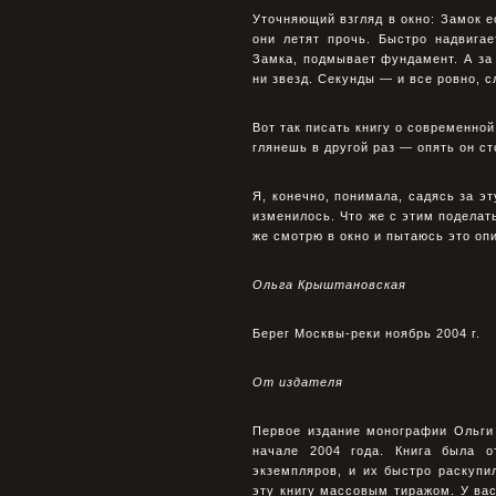
Уточняющий взгляд в окно: Замок е
они летят прочь. Быстро надвига
Замка, подмывает фундамент. А за 
ни звезд. Секунды — и все ровно, с
Вот так писать книгу о современно
глянешь в другой раз — опять он ст
Я, конечно, понимала, садясь за э
изменилось. Что же с этим поделать
же смотрю в окно и пытаюсь это оп
Ольга Крыштановская
Берег Москвы-реки ноябрь 2004 г.
От издателя
Первое издание монографии Ольги
начале 2004 года. Книга была 
экземпляров, и их быстро раскупи
эту книгу массовым тиражом. У вас