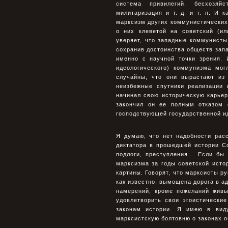
система привилегий, бесхозяйс
милитаризация и т. д. и т. п. И 
марксизм других коммунистических 
о них клеветой на советский (и
уверяет, что западные коммунисты
сохранив достоинства обществ запа
именно с научной точки зрения. 
идеологического) коммунизма мог
случайны, что они вырастают из
неизбежные спутники реализации
начинал свою историческую карьер
закончил он ее полным отказом 
господствующей государственной и
Я думаю, что нет надобности рас
диктатора в прошедшей истории С
подлоги, преступления… Если бы 
марксизма за годы советской исто
картины. Говорят, что марксисты 
как известно, вымощена дорога в а
намерений, кроме пожеланий живы
удовлетворить свои эгоистически
законам истории. Я имею в вид
марксистскую болтовню о законах 