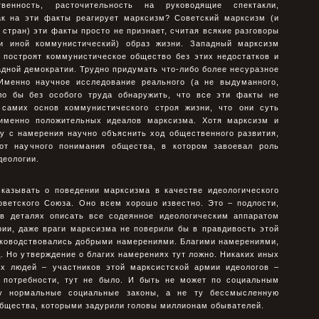
твенность, расточительность на руководящие спектакли,
как на эти факты реагирует марксизм? Советский марксизм (и
стран) эти факты просто не признает, считая всякие разговоры
ли иной коммунистический) образ жизни. Западный марксизм
 построят коммунистическое общество без этих недостатков и
дной демократии. Трудно придумать что-либо более несуразное
Именно научное исследование реального (а не выдуманного,
ло бы без особого труда обнаружить, что все эти факты не
 самих основ коммунистического строя жизни, что они суть
 именно положительных идеалов марксизма. Хотя марксизм и
у с намерения научно объяснить ход общественного развития,
от научного понимания общества, в котором завоевал роль
деологии.
сказывать о поведении марксизма в качестве идеологического
оветского Союза. Оно всем хорошо известно. Это – подлости,
в деталях описать все содеянное идеологическим аппаратом
рии, даже враги марксизма не поверили бы в правдивость этой
руководствовались добрыми намерениями. Благими намерениями,
д. Но утверждение о благих намерениях тут ложно. Никаких иных
х людей – участников этой марксистской армии идеологов –
е потребности, тут не было. И быть не может по социальным
у нормальные социальные законы, а не ту бессмысленную
общества, которыми задурили головы миллионам обывателей.