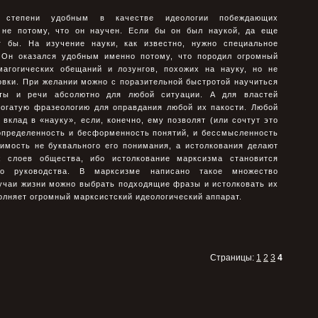
 степени удобным в качестве идеологии побеждающих
 не потому, что он научен. Если бы он был наукой, да еще
 бы. На изучение науки, как известно, нужно специальное
 Он оказался удобным именно потому, что породил огромный
емагогических обещаний и лозунгов, похожих на науку, но не
овки. При желании можно с поразительной быстротой научиться
сты и речи абсолютно для любой ситуации. А для властей
богатую фразеологию для оправдания любой их пакости. Любой
вклад в «науку», если, конечно, ему позволят (или сочтут это
определенность и бесформенность понятий, и бессмысленность
имость не буквального его понимания, а истолкования делают
 слоев общества, ибо истолкование марксизма становится
го руководства. В марксизме написано такое множество
лучаи жизни можно выбрать подходящие фразы и истолковать их
олняет огромный марксистский идеологический аппарат.
Страницы:
1
2
3
4