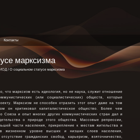
Контакты
тусе марксизма
РИОД
/ О социальном статусе марксизма
, что марксизм есть идеология, но не наука, служит отношение
ммунистических (или социалистических) обществ, которые
оекту. Марксизм не способен отразить этот опыт даже на том
ком он критиковал капиталистическое общество. Более чем
го Союза и опыт многих других коммунистических стран дал и
детельства о природе этого общества. Массовые репрессии,
льшей части населения, прикрепление к местам жительства и
 в жизненном уровне высших и низших слоев населения,
 отсутствие гражданских свобод, карьеризм, взяточничество,