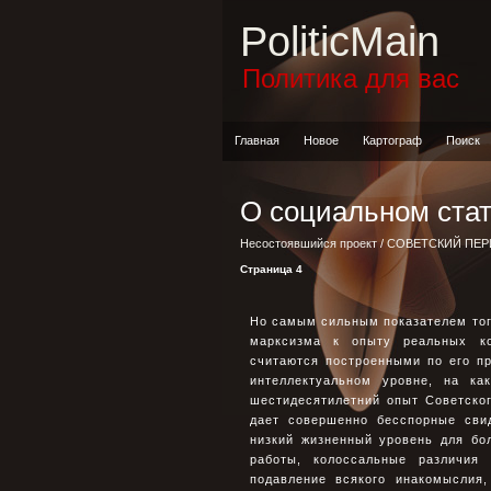
PoliticMain
Политика для вас
Главная
Новое
Картограф
Поиск
О социальном ста
Несостоявшийся проект
/
СОВЕТСКИЙ ПЕ
Страница 4
Но самым сильным показателем того
марксизма к опыту реальных ко
считаются построенными по его пр
интеллектуальном уровне, на ка
шестидесятилетний опыт Советско
дает совершенно бесспорные сви
низкий жизненный уровень для бо
работы, колоссальные различия
подавление всякого инакомыслия,