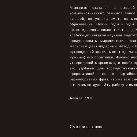
Марксизм оказался в высшей
коммунистических режимов вовсе
высшей, он успеха иметь не мог
образование. Нужны годы и годы.
поток идеологических текстов, д
требующих никакой научной подгот
продуцировать марксистские тек
марксизм дает чудесный метод и 
руководящий кретин может сделать 
нужным) его соратники. Именно не
утверждений марксизма, и необход
его удобным для господствующих
прерогативой высшего партийно
разнообразных фраз, что на все с
в желаемом духе. Эту работу и вып
Алкала, 1978
Смотрите также