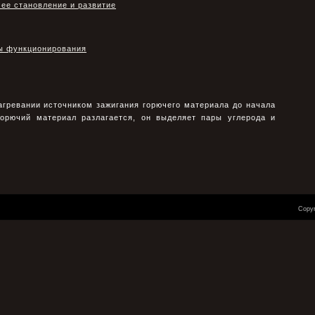
 ее становление и развитие
ды функционирования
агревании источником зажигания горючего материала до начала
 горючий материал разлагается, он выделяет пары углерода и
Copyr