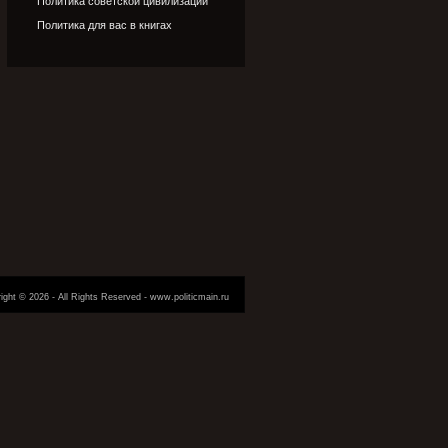
Политика советской цивилизации
Политика для вас в книгах
ight © 2026 - All Rights Reserved - www.politicmain.ru