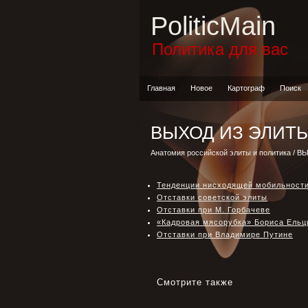
PoliticMain
Политика для вас
Главная
Новое
Картограф
Поиск
ВЫХОД ИЗ ЭЛИТ
Анатомия российской элиты и политика
/ В
Тенденции нисходящей мобильност
Отставки советской элиты
Отставки при М. Горбачеве
«Кадровая мясорубка» Бориса Ельц
Отставки при Владимире Путине
Смотрите также