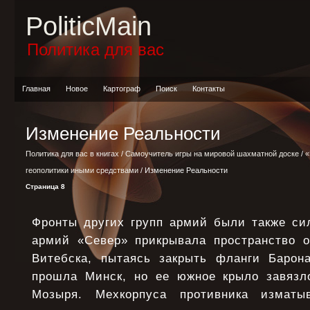
PoliticMain
Политика для вас
Главная
Новое
Картограф
Поиск
Контакты
Изменение Реальности
Политика для вас в книгах
/
Самоучитель игры на мировой шахматной доске
/
«
геополитики иными средствами
/ Изменение Реальности
Страница 8
Фронты других групп армий были также сил
армий «Север» прикрывала пространство 
Витебска, пытаясь закрыть фланги Барон
прошла Минск, но ее южное крыло завязл
Мозыря. Мехкорпуса противника изматы