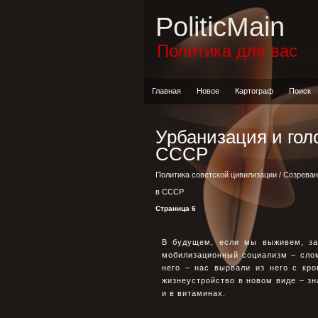
PoliticMain
Политика для вас
Главная
Новое
Картограф
Поиск
Урбанизация и гол
СССР
Политика советской цивилизации
/
Созреван
в СССР
Страница 6
В будущем, если мы выживем, зад
мобилизационный социализм – сло
него – нас вырвали из него с кро
жизнеустройство в новом виде – зн
и в витаминах.