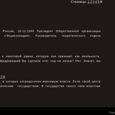
Страницы:
1
2
3
4
5
6
оссия, 16.12.1960 Президент Общественной организации
«Энциклопедия». Руководитель теоретического отдела
 в некоторой рамке, которую они признают как реальность,
. Щедровицкий Вы сделали этот ход на ничью? Нет. Значит, вы
СТИ
, в которых сосредоточен максимум власти. Если такой центр
ическим государством. В государстве такого типа властная
Copyr