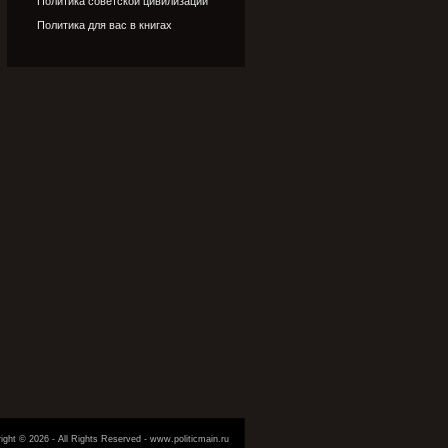
Политика советской цивилизации
Политика для вас в книгах
ight © 2026 - All Rights Reserved - www.politicmain.ru