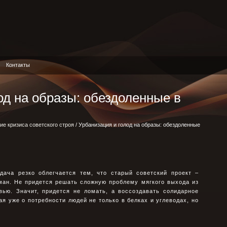
Контакты
од на образы: обездоленные в
ие кризиса советского строя
/ Урбанизация и голод на образы: обездоленные
ача резко облегчается тем, что старый советский проект –
ман. Не придется решать сложную проблему мягкого выхода из
вью. Значит, придется не ломать, а воссоздавать солидарное
ая уже о потребности людей не только в белках и углеводах, но