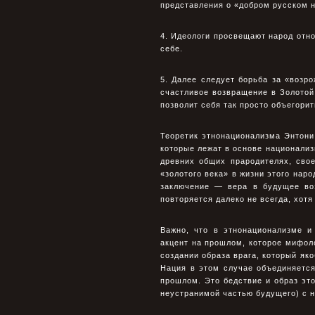
представления о «добром русском н
4. Идеологи просвещают народ отно
себе.
5. Далее следует борьба за «возро
счастливое возвращение в Золотой
позволит себя так просто объегорить
Теоретик этнонационализма Энтони
которые лежат в основе национализ
древних общих прародителях, сво
«золотого века» в жизни этого нар
заключение — вера в будущее воз
повторяется далеко не всегда, хот
Важно, что в этнонационализме 
акцент на прошлом, которое мифоло
создании образа врага, который як
Нация в этом случае объединяетс
прошлом. Это бедствие и образ это
неустранимой частью будущего) с 