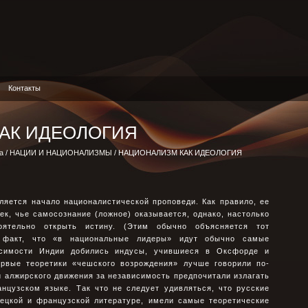
Контакты
АК ИДЕОЛОГИЯ
а
/
НАЦИИ И НАЦИОНАЛИЗМЫ
/ НАЦИОНАЛИЗМ КАК ИДЕОЛОГИЯ
ляется начало националистической проповеди. Как правило, ее
ек, чье самосознание (ложное) оказывается, однако, настолько
оятельно открыть истину. (Этим обычно объясняется тот
 факт, что «в национальные лидеры» идут обычно самые
исимости Индии добились индусы, учившиеся в Оксфорде и
ервые теоретики «чешского возрождения» лучше говорили по-
и алжирского движения за независимость предпочитали излагать
нцузском языке. Так что не следует удивляться, что русские
ецкой и французской литературе, имели самые теоретические