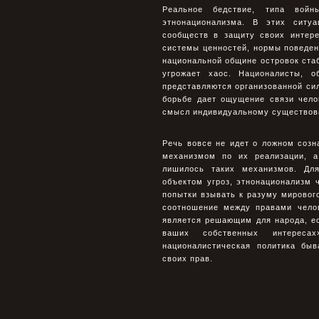
Реальное бедствие, типа войн
этнонационализма. В этих ситу
сообществ в защиту своих интере
системы ценностей, нормы поведен
национальной общине островок стаб
угрожает хаос. Националисты, о
представляются организованной сил
борьбе дает ощущение связи чело
смысл индивидуальному существов
Речь вовсе не идет о ложном созн
механизмом по их реализации, а
лишилось таких механизмов. Дл
объектом угроз, этнонационализм 
попытки взывать к разуму мирового
соотношение между правами чело
является решающим для народа, е
ваших собственных интереса
националистическая политика бы
своих прав.