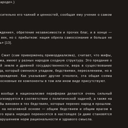
ароде».)
сительно его чаяний и ценностей, сообщая ему учение о самом
ждение», обретение независимости и прочих благ, и в конце —
 век, но с прибытком: нация обрела самосознание и больше не
» [13].
 Смит (сам приверженец примордиализма), считает, что мифы,
ма, имеют у разных народов сходную структуру. Это предание о
ей земле и древней государственности, вера в существование
ода, который сменился упадком, бедствиями, переселением, но в
рождение. Как указывают другие этнологи, эта общая схема
я основные ее компоненты в том или ином виде присутствуют.
и вообще в национализме периферии делается очень сильный
гизируется в соответствии с политической задачей, а также на
обы виновен в тех бедствиях, которые перенес народ в прошлом.
я на негативной основе — общим бедствием и общим врагом в
го врага нередко переносятся в настоящее (и даже становятся
нарушением норм рациональности и здравого смысла.