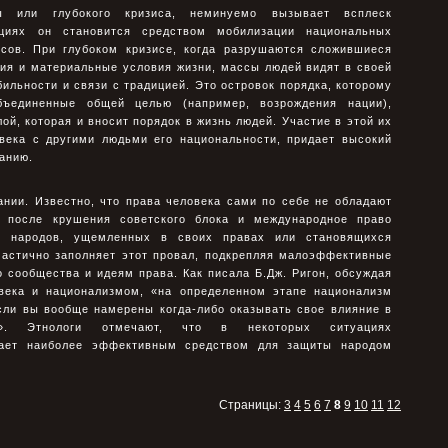
ы или глубокого кризиса, неминуемо вызывает всплеск
ациях он становится средством мобилизации национальных
сов. При глубоком кризисе, когда разрушаются сложившиеся
ия и материальные условия жизни, массы людей видят в своей
ильности и связи с традицией. Это островок порядка, которому
бъединенные общей целью (например, возрождения нации),
ой, которая и вносит порядок в жизнь людей. Участие в этой их
века с другими людьми его национальности, придает высокий
анию.
ании. Известно, что права человека сами по себе не обладают
 после крушения советского блока и международное право
я народов, ущемленных в своих правах или становящихся
частично заполняет этот провал, подкрепляя малоэффективные
 сообщества и идеям права. Как писала Б.Дж. Ригон, обсуждая
века и национализмом, «на определенном этапе национализм
сли вы вообще намерены когда-либо оказывать свое влияние в
х». Этнологи отмечают, что в некоторых ситуациях
вает наиболее эффективным средством для защиты народом
Страницы:
3
4
5
6
7
8
9
10
11
12