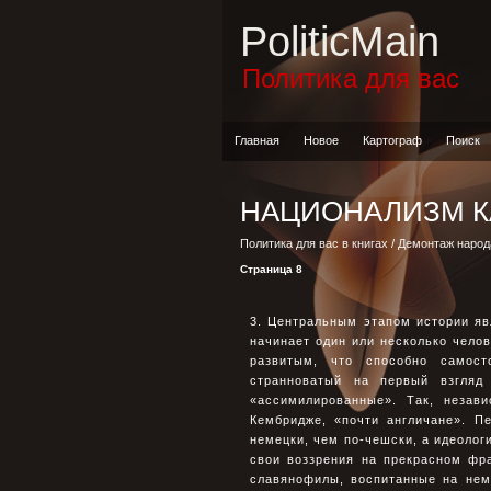
PoliticMain
Политика для вас
Главная
Новое
Картограф
Поиск
НАЦИОНАЛИЗМ К
Политика для вас в книгах
/
Демонтаж народ
Страница 8
3. Центральным этапом истории яв
начинает один или несколько челов
развитым, что способно самост
странноватый на первый взгляд
«ассимилированные». Так, незав
Кембридже, «почти англичане». П
немецки, чем по-чешски, а идеолог
свои воззрения на прекрасном фра
славянофилы, воспитанные на нем