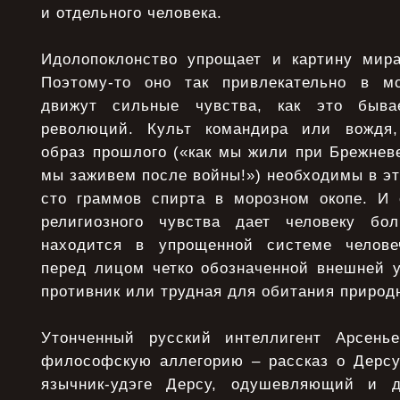
и отдельного человека.
Идолопоклонство упрощает и картину мира
Поэтому-то оно так привлекательно в м
движут сильные чувства, как это быв
революций. Культ командира или вождя
образ прошлого («как мы жили при Брежневе
мы заживем после войны!») необходимы в это
сто граммов спирта в морозном окопе. И 
религиозного чувства дает человеку бо
находится в упрощенной системе челове
перед лицом четко обозначенной внешней у
противник или трудная для обитания природ
Утонченный русский интеллигент Арсень
философскую аллегорию – рассказ о Дерсу
язычник-удэге Дерсу, одушевляющий и 