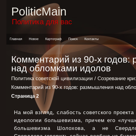
PoliticMain
Политика для вас
Главная
Новое
Картограф
Поиск
Контакты
Комментарий из 90-х годов:
над обломками идолов
Политика советской цивилизации
/
Созревание кри
Комментарий из 90-х годов: размышления над обл
Страница 2
На мой взгляд, слабость советского проекта
идеологии большевизма, причем его «лучше
большевизма Шолохова, а не Свердл