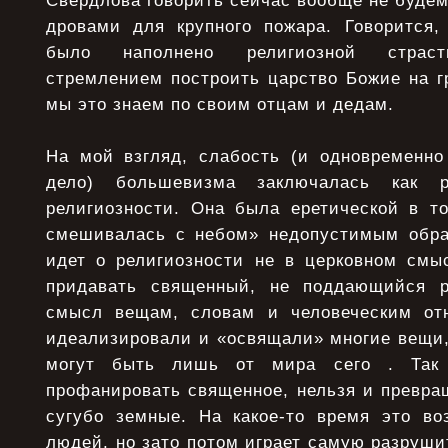
Свердлова говорить сейчас вообще не буде
дровами для крупного пожара. Говорится,
было наполнено религиозной страст
стремлением построить царство Божие на г
мы это знаем по своим отцам и дедам.
На мой взгляд, слабость (и одновременно
дело) большевизма заключалась как 
религиозности. Она была еретической в т
смешивалась с небом» недопустимым обра
идет о религиозности не в церковном смыс
придавать священный, не поддающийся р
смысл вещам, словам и человеческим от
идеализировали и «освящали» многие вещи,
могут быть лишь от мира сего . Так 
профанировать священное, нельзя и превра
сугубо земные. На какое-то время это во
людей, но зато потом играет самую разруши