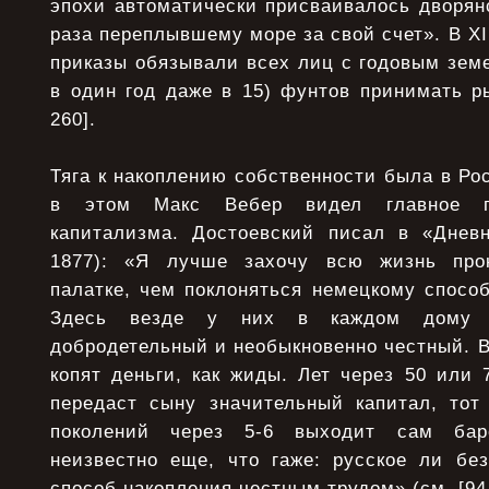
эпохи автоматически присваивалось дворянс
раза переплывшему море за свой счет». В XII
приказы обязывали всех лиц с годовым зем
в один год даже в 15) фунтов принимать ры
260].
Тяга к накоплению собственности была в Ро
в этом Макс Вебер видел главное пр
капитализма. Достоевский писал в «Дневн
1877): «Я лучше захочу всю жизнь прок
палатке, чем поклоняться немецкому способ
Здесь везде у них в каждом дому 
добродетельный и необыкновенно честный. В
копят деньги, как жиды. Лет через 50 или 
передаст сыну значительный капитал, тот 
поколений через 5-6 выходит сам бар
неизвестно еще, что гаже: русское ли бе
способ накопления честным трудом» (см. [94, 