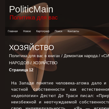
PoliticMain
Политика для вас
Главная
Новое
Картограф
Поиск
Контакты
ХОЗЯЙСТВО
Политика для вас в книгах
/
Демонтаж народа
/
«С
НАРОДОВ
/ ХОЗЯЙСТВО
Страница 12
На Западе понятие человека-атома дало и 
частной собственности как естественн
«идеологии» Дестют Де Траси писал: «Прир
неизбежной и неотчуждаемой собственност
свою индивидуальность… «Я» — исключи