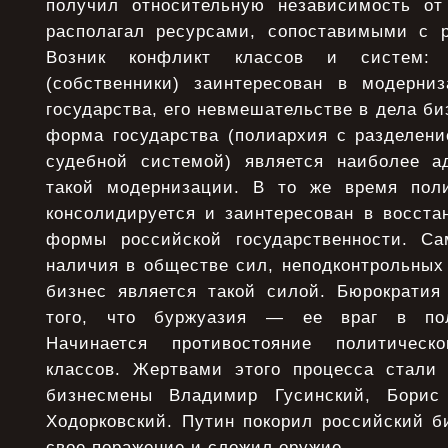
получил относительную независимость от
располагал ресурсами, сопоставимыми с р
Возник конфликт классов и систем: 
(собственники) заинтересован в модерни
государства, его невмешательстве в дела би
форма государства (полиархия с разделени
судебной системой) является наиболее а
такой модернизации. В то же время поли
консолидируется и заинтересован в восста
формы российской государственности. Са
наличия в обществе сил, неподконтрольных 
бизнес является такой силой. Бюрократия
того, что буржуазия — ее враг в пол
Начинается противостояние политическ
классов. Жертвами этого процесса стали
бизнесмены Владимир Гусинский, Борис
Ходорковский. Путин покорил российский б
свое поражение и сложил оружие.