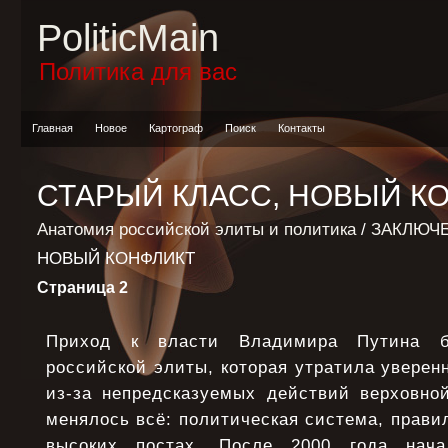
PoliticMain
Политика для вас
Главная
Новое
Картограф
Поиск
Контакты
СТАРЫЙ КЛАСС, НОВЫЙ К
Анатомия российской элиты и политика
/
ЗАКЛЮЧ
НОВЫЙ КОНФЛИКТ
Страница 2
Приход к власти Владимира Путина б
российской элиты, которая утратила уверен
из-за непредсказуемых действий верховно
менялось всё: политическая система, прави
высоких постах. После 2000 года нача