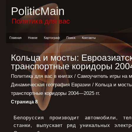
PoliticMain
Политика для вас
Главная
Новое
Картограф
Поиск
Контакты
Кольца и мосты: Евроазиатс
транспортные коридоры 2004
Политика для вас в книгах
/
Самоучитель игры на 
Динамическая география Евразии
/ Кольца и мосты
транспортные коридоры 2004—2025 гг.
Страница 8
Белоруссия производит автомобили, тел
станки, выпускает ряд уникальных электр