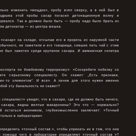
ильно изменить «вещдок», пробу взял сверху, а в ней был в
одрыва этой пробы сахар погасил детонационную волну и
орвался. Так и должно было быть — пробу надо было брать из
или детонатор — из центра мешка.
 «сахар» на складе, отсыпав его в прорезь из наружной части
обычного, не заметили и его товарищи, севшие пить чай с этим
е был заметен среди крупинок сахара. И аммиачная селитра
эксперта по бомбовому терроризму»: «Соскребите побелку со
ите серьезному специалисту. Он скажет: „Есть признаки,
их-то элементов“. И все». А зачем для этого нужен именно
бой эту банальность не скажет?
 специалист» увидит, что в сахаре, где не должно быть ничего,
 сахара, видны желтые макаронины? Это что — нормально?
й остаться анонимом, глубокомысленно заключает: «Точный
только в лаборатории».
определить «точный состав », чтобы упрекать их в том, что они
и помощи чего в лаборатории определяют «точный состав »?