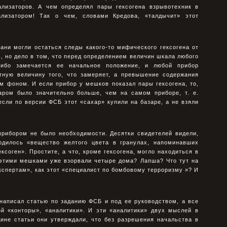
лизаторов. А чем определял пары гексогена взрывотехник в
ализатором! Так о чем, словами Кредова, «талдычит» этот
ани могли остаться следы какого-то мифического гексогена от
 но дело в том, что перед определением величин шкала любого
либо замечается ее начальное положение, и любой прибор
тную величину того, что замеряет, а превышение содержания
м фоном. И если прибор у мешков показал пары гексогена, то,
харом было значительно больше, чем на самом приборе, т. е.
 если по версии ФСБ этот «сахар» купили на базаре, а не взяли
 прибором не было необходимости. Десятки свидетелей видели,
одилось «вещество желтого цвета в гранулах, напоминавших
ксоген». Простите, а что, кроме гексогена, могло находиться в
 этими мешками уже взорвали четыре дома? Лапша? Что тут на
экспертам», как этот «специалист по бомбовому терроризму »? И
написал статью по заданию ФСБ и под ее руководством, а все
 «конторы», «аналитики». И эти «аналитики» двух мыслей в
дине статьи они утверждали, что без разрешения начальства в