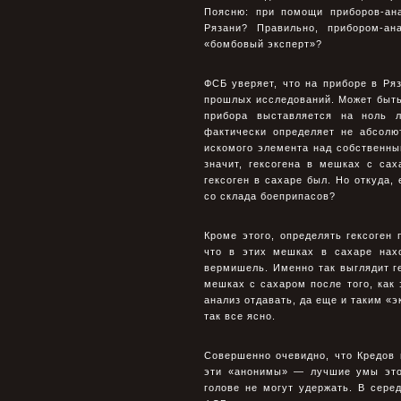
Поясню: при помощи приборов-ана
Рязани? Правильно, прибором-ан
«бомбовый эксперт»?
ФСБ уверяет, что на приборе в Ряз
прошлых исследований. Может быть,
прибора выставляется на ноль 
фактически определяет не абсолю
искомого элемента над собственны
значит, гексогена в мешках с са
гексоген в сахаре был. Но откуда,
со склада боеприпасов?
Кроме этого, определять гексоген
что в этих мешках в сахаре нах
вермишель. Именно так выглядит ге
мешках с сахаром после того, как
анализ отдавать, да еще и таким «
так все ясно.
Совершенно очевидно, что Кредов 
эти «анонимы» — лучшие умы этой
голове не могут удержать. В сере