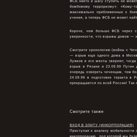
ФСБ никто и шагу ступить не может
бомбовому терроризму»: «Кому-т
максимально приближенные к бое
учения, а теперь ФСБ не может найт
Короче, чем больше ФСБ через с
уверенности, что взрывы домов — э
Смотрите хронологию (войны с Чечн
— взрыв еще одного дома в Москв
Лужков и его менты звереют, тогда
взрыв в Рязани и 23.09.99 Путин 
очередь озвереть чеченцам, тем бо
24.09.99 в подготовке теракта в
прекращаются по всей России! Так 
Смотрите также
ВХОД В ЭЛИТУ (ИНКОРПОРАЦИЯ)
Приступая к анализу мобильности э
инкорпорацию, под которой мы буд