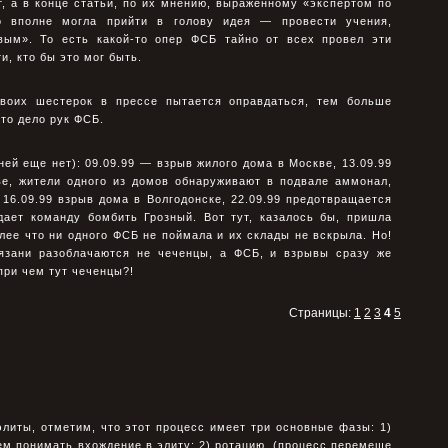
, а в конце статьи, по их мнению, выраженному «экспертом по
о вполне могла прийти в голову идея — провести учения,
вым». То есть какой-то опер ФСБ тайно от всех провел эти
и, кто бы это мог быть.
воих шестерок в прессе пытается оправдаться, тем больше
то дело рук ФСБ.
ей еще нет): 09.09.99 — взрыв жилого дома в Москве, 13.09.99
е, жители одного из домов обнаруживают в подвале аммонал,
 16.09.99 взрыв дома в Волгодонске, 22.09.99 предотвращается
дает команду бомбить Грозный. Вот тут, казалось бы, пришла
лее что ни одного ФСБ не поймала и их склады не вскрыла. Но!
 Рязани разоблачаются не чеченцы, а ФСБ, и взрывы сразу же
при чем тут чеченцы?!
Страницы:
1
2
3
4
5
литы, отметим, что этот процесс имеет три основные фазы: 1)
ем понимать вхождение в элиту; 2) ротацию (процесс перемеще