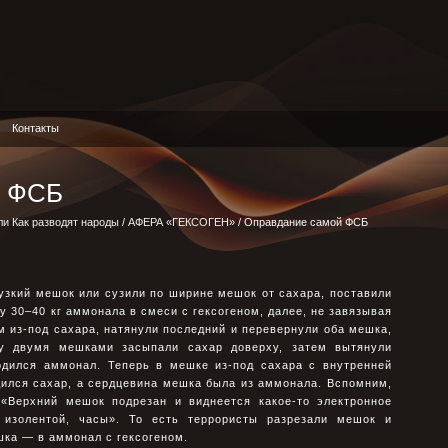
Контакты
й ФСБ
ли Как разводят народы
/
АФЕРА «ГЕКСОГЕН»
/ Оправдание самой ФСБ
 узкий мешок или сузили по ширине мешок от сахара, поставили
у 30–40 кг аммонала в смеси с гексогеном, далее, не завязывая
 из-под сахара, натянули последний и перевернули оба мешка,
у двумя мешками засыпали сахар доверху, затем вытянули
одился аммонал. Теперь в мешке из-под сахара с внутренней
ился сахар, а сердцевина мешка была из аммонала. Вспомним,
 «Верхний мешок подрезан и виднеется какое-то электронное
е изолентой, часы». То есть террористы разрезали мешок и
шка — в аммонал с гексогеном.