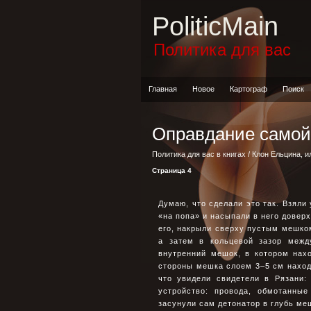
PoliticMain
Политика для вас
Главная
Новое
Картограф
Поиск
Оправдание само
Политика для вас в книгах
/
Клон Ельцина, и
Страница 4
Думаю, что сделали это так. Взяли
«на попа» и насыпали в него доверх
его, накрыли сверху пустым мешком
а затем в кольцевой зазор межд
внутренний мешок, в котором нах
стороны мешка слоем 3–5 см наход
что увидели свидетели в Рязани:
устройство: провода, обмотанны
засунули сам детонатор в глубь ме