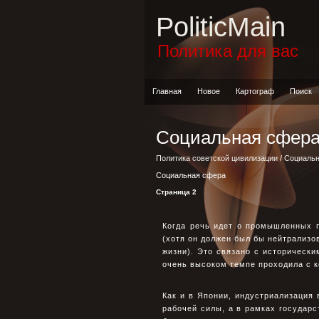
PoliticMain
Политика для вас
Главная
Новое
Картограф
Поиск
Социальная сфер
Политика советской цивилизации
/
Социальн
Социальная сфера
Страница 2
Когда речь идет о промышленных п
(хотя он должен был бы нейтрализо
жизни). Это связано с исторически
очень высоком темпе проходила с к
Как и в Японии, индустриализация
рабочей силы, а в рамках государс