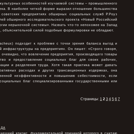
 культурных особенностей изучаемой системы – промышленного
века. В наиболее четкой форме выразил отношение большинства
 советских предприятиях обширных социальных служб Р.Роуз
елей обширного исследовательского проекта «Новый Российский
огии нерыночной системы». Назвать что-то непохожее на Запад
о, объяснительной силой подобные формулировки не обладают.
Cacheux) подходит к проблеме с точки зрения баланса выгод и
й инфраструктуры на предприятиях. Он пишет: «Строго говоря,
 очевидно, что вовлечение предприятия, производящего товары
ство и предоставление социальных благ для своих рабочих,
зации и разделения труда. Хотя такая практика может давать
ративных расходах и других трансакционных издержках, она
твенной неэффективности и повышению себестоимости, если
 социальных благ специализированными государственными или
Страницы:
1
2
3
4
5
6
7
ОДА
ынешний кризис, фундаментальной причиной которого я считаю