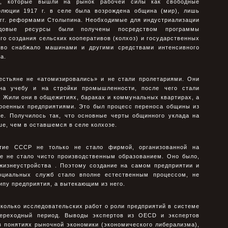
в, которые вышли на рынок рабочей силы как свободные
люции 1917 г. в селе была возрождена община (мир), лишь
 гг. реформами Столыпина. Необходимые для индустриализации
довые ресурсы были получены посредством программы
го создания сельских кооперативов (колхоз) и государственных
ство снабжало машинами и другими средствами интенсивного
а.
естьяне не «атомизировались» и не стали пролетариями. Они
на учебу и на стройки промышленности, после чего стали
 Жили они в общежитиях, бараках и коммунальных квартирах, а
троенных предприятиями. Это был процесс переноса общины из
е. Получилось так, что основные черты общинного уклада на
е, чем в оставшемся в селе колхозе.
тие СССР не только не стало фирмой, организованной на
же не стало чисто производственным образованием. Оно было,
 жизнеустройства . Поэтому создание на самом предприятии и
оциальных служб стало вполне естественным процессом, не
пу предприятия, а вытекающим из него.
колько исследовательских работ о роли предприятий в системе
ереходный период. Выводы экспертов из OECD и экспертов
в понятиях рыночной экономики (экономического либерализма),