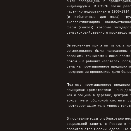
были превращены в пролетарие
индивидуумы. В СССР после рево
частично подорванная в 1906-1914
(и избыточные для села) тру
«коллективизации» – насильственно
ферм (совхоз), которые государ
сельскохозяйственного производств
Вытесненные при этом из села кр
организованно были направлены 
рабочими, техниками и инженерами.
потом – в рабочих кварталах, пос
села на промышленное предприяти
предприятии проявились даже больш
Поэтому промышленное предприя
принципах хрематистики – оно да
как и община в деревне, центром
вокруг него обширной системы с
противоречащим культурному геноти
В последние годы опубликовано нес
социальной защиты в России в п
правительства России, сделанные 