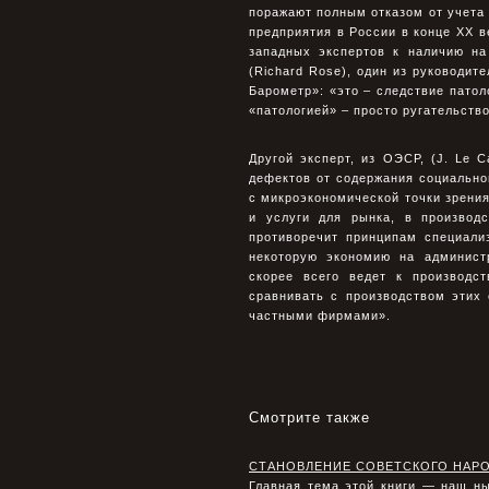
поражают полным отказом от учета
предприятия в России в конце ХХ 
западных экспертов к наличию на
(Richard Rose), один из руководит
Барометр»: «это – следствие патол
«патологией» – просто ругательств
Другой эксперт, из ОЭСР, (J. Le 
дефектов от содержания социально
с микроэкономической точки зрения
и услуги для рынка, в производ
противоречит принципам специали
некоторую экономию на админист
скорее всего ведет к производс
сравнивать с производством этих
частными фирмами».
Смотрите также
СТАНОВЛЕНИЕ СОВЕТСКОГО НАР
Главная тема этой книги — наш н