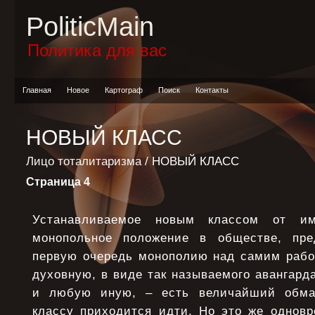
PoliticMain
Политика для вас
Главная
Новое
Картограф
Поиск
Контакты
НОВЫЙ КЛАСС
Лицо тоталитаризма
/ НОВЫЙ КЛАСС
Страница 4
Устанавливаемое новым классом от им
монопольное положение в обществе, пр
первую очередь монополию над самим рабо
духовную, в виде так называемого авангарда
и любую иную, – есть величайший обма
классу приходится идти. Но это же одновр