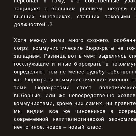
персонал к тому, что собственные уза
защищает с большим рвением, нежели пе
высших чиновниках, ставших таковыми 
должностей".2
Хотя между ними много схожего, особенн
corps, коммунистические бюрократы не то
западным. Разница вот в чем: выделяясь сп
госслужащие и иные бюрократы в некоммун
определяют тем не менее судьбу собственнос
как бюрократы коммунистические именно э
теми бюрократами стоят политически
выборные, или же непосредственно хозяев
коммунистами, кроме них самих, ни правител
мы видим все же чиновников в соврем
современной капиталистической экономик
нечто иное, новое – новый класс.