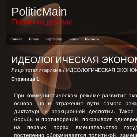
PoliticMain
Политика для вас
Главная
Новое
Картограф
Поиск
Контакты
ИДЕОЛОГИЧЕСКАЯ ЭКОНО
Лицо тоталитаризма
/ ИДЕОЛОГИЧЕСКАЯ ЭКОНО
Страница 1
При коммунистическом режиме развитие эко
основа, но и отражение пути самого реж
диктатуры к реакционной деспотии. Такое 
борьбы и противоречий, показывает одновре
на первых порах вмешательство госу
постепенно оборачивается политикой, заме