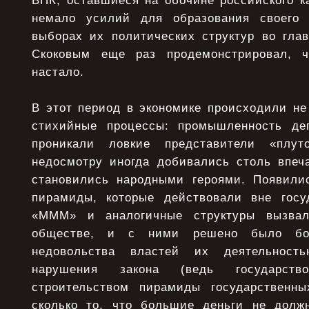
ВПК, оставшиеся на обочине российского к
немало усилий для образования своего
выборах их политических структур во гла
Скоковым еще раз продемонстрировал, 
настало.
В этот период в экономике происходили не
стихийные процессы: промышленность дег
проникали ловкие представители «плут
недосмотру иногда добивались столь впеч
становились народными героями. Появили
пирамиды, которые действовали вне госуд
«МММ» и аналогичные структуры вызвал
обществе, и с ними решено было бор
недовольства властей их деятельнос
нарушения закона (ведь государст
строительством пирамиды государственн
сколько то, что большие деньги не долж