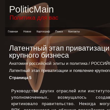
PoliticMain
Политика для вас
Главная
Новое
Картограф
Поиск
Контакты
Латентный этап приватизаци
крупного бизнеса
Анатомия российской элиты и политика
/
РОССИЙС
Латентный этап приватизации и появление крупног
Страница 5
Руководство других отраслей или институто
уполномоченных, возмущалось созда
критиковало правительство. Некогда мог