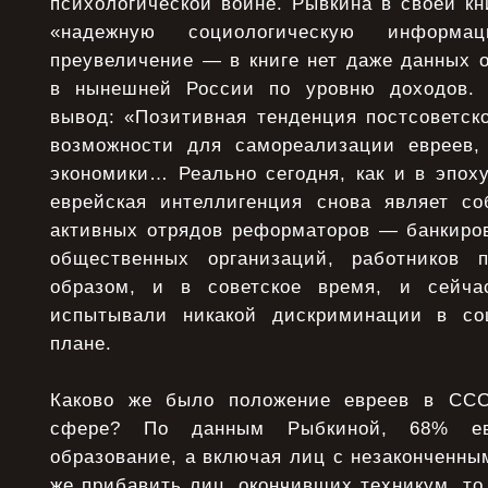
психологической войне. Рывкина в своей кни
«надежную социологическую информац
преувеличение — в книге нет даже данных 
в нынешней России по уровню доходов. 
вывод: «Позитивная тенденция постсоветск
возможности для самореализации евреев,
экономики… Реально сегодня, как и в эпох
еврейская интеллигенция снова являет с
активных отрядов реформаторов — банкиров
общественных организаций, работников 
образом, и в советское время, и сейч
испытывали никакой дискриминации в соц
плане.
Каково же было положение евреев в СС
сфере? По данным Рыбкиной, 68% е
образование, а включая лиц с незаконченн
же прибавить лиц, окончивших техникум, то