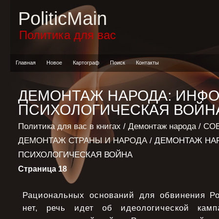
PoliticMain
Политика для вас
Главная
Новое
Картограф
Поиск
Контакты
ДЕМОНТАЖ НАРОДА: ИНФ
ПСИХОЛОГИЧЕСКАЯ ВОЙН
Политика для вас в книгах
/
Демонтаж народа
/
СО
ДЕМОНТАЖ СТРАНЫ И НАРОДА
/ ДЕМОНТАЖ НА
ПСИХОЛОГИЧЕСКАЯ ВОЙНА
Страница 18
Рациональных оснований для обвинения Р
нет, речь идет об идеологической кам