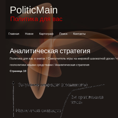
PoliticMain
Политика для вас
Главная
Новое
Картограф
Поиск
Контакты
Аналитическая стратегия
Политика для вас в книгах
/
Самоучитель игры на мировой шахматной доске
/
«
геополитики иными средствами
/ Аналитическая стратегия
Страница 10