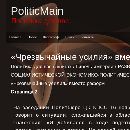
PoliticMain
Политика для вас
Главная
Новое
Картограф
Поиск
Контакты
«Чрезвычайные усилия» вм
Политика для вас в книгах
/
Гибель империи
/
РАЗ
СОЦИАЛИСТИЧЕСКОЙ ЭКОНОМИКО-ПОЛИТИЧЕС
«Чрезвычайные усилия» вместо реформ
Страница 2
На заседании Политбюро ЦК КПСС 16 ноябр
говорит о ситуации, сложившейся в облас
снабжения: «Я добивался в ходе подгот