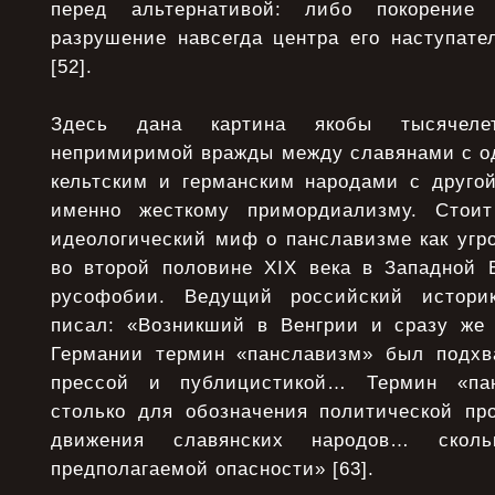
перед альтернативой: либо покорение
разрушение навсегда центра его наступат
[52].
Здесь дана картина якобы тысячеле
непримиримой вражды между славянами с од
кельтским и германским народами с другой
именно жесткому примордиализму. Стоит
идеологический миф о панславизме как угр
во второй половине XIX века в Западной 
русофобии. Ведущий российский историк
писал: «Возникший в Венгрии и сразу же
Германии термин «панславизм» был подхв
прессой и публицистикой… Термин «па
столько для обозначения политической пр
движения славянских народов… сколь
предполагаемой опасности» [63].