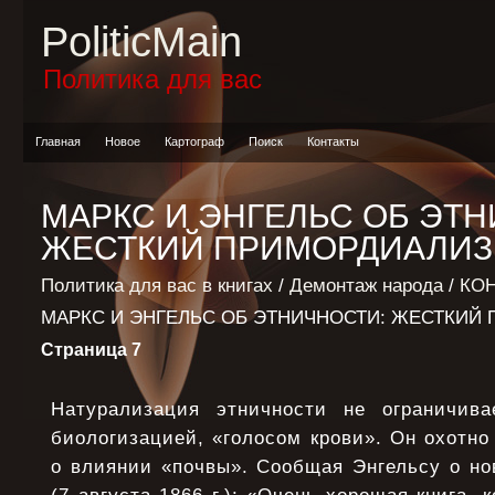
PoliticMain
Политика для вас
Главная
Новое
Картограф
Поиск
Контакты
МАРКС И ЭНГЕЛЬС ОБ ЭТН
ЖЕСТКИЙ ПРИМОРДИАЛИ
Политика для вас в книгах
/
Демонтаж народа
/
КО
МАРКС И ЭНГЕЛЬС ОБ ЭТНИЧНОСТИ: ЖЕСТКИЙ
Страница 7
Натурализация этничности не ограничива
биологизацией, «голосом крови». Он охотно
о влиянии «почвы». Сообщая Энгельсу о но