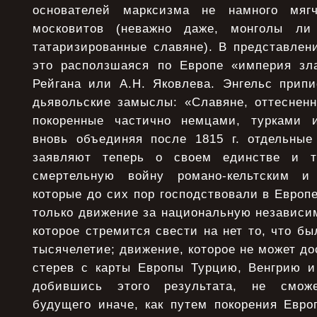
основателей марксизма не намного мяг
московитов (неважно даже, монголы ли
татаризированные славяне). В представлен
это расползшаяся по Европе «империя зл
Рейгана или А.Н. Яковлева. Энгельс прип
дьявольские замыслы: «Славяне, оттесненн
покоренные частично немцами, турками и
вновь объединяя после 1815 г. отдельны
заявляют теперь о своем единстве и 
смертельную войну романо-кельтским и
которые до сих пор господствовали в Европ
только движение за национальную независи
которое стремится свести на нет то, что бы
тысячелетие; движение, которое не может до
стерев с карты Европы Турцию, Венгрию и
добившись этого результата, не сможе
будущего иначе, как путем покорения Евр