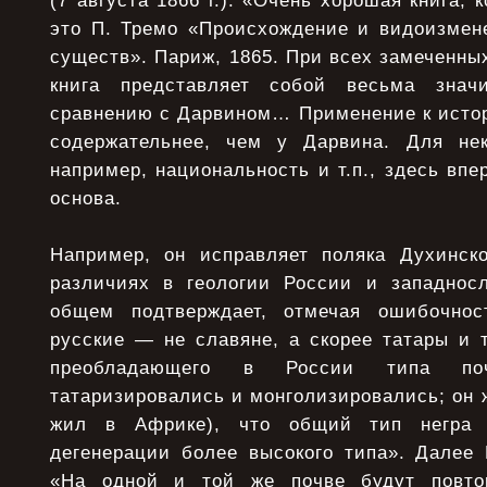
(7 августа 1866 г.): «Очень хорошая книга,
это П. Тремо «Происхождение и видоизмене
существ». Париж, 1865. При всех замеченных
книга представляет собой весьма знач
сравнению с Дарвином… Применение к истор
содержательнее, чем у Дарвина. Для нек
например, национальность и т.п., здесь впе
основа.
Например, он исправляет поляка Духинско
различиях в геологии России и западнос
общем подтверждает, отмечая ошибочнос
русские — не славяне, а скорее татары и т.
преобладающего в России типа по
татаризировались и монголизировались; он ж
жил в Африке), что общий тип негра 
дегенерации более высокого типа». Далее 
«На одной и той же почве будут повто