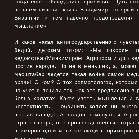
когда еще соблюдались приличия. Чуть поз
во всем виноват князь Владимир, который 
Византии и тем навечно предопределил 
мышление».
И каков накал антигосударственного чувств
бедой, детским тиком: «Мы говорим те
ведомства (Минхимпром, Агропром и др.) ве
против народа. Но не в меньших, а, может
масштабах ведется такая война самой меди
врачи! О ком? О тех ревматологах, которые
на учет и лечили так, как это предписано в
белых халатах! Какая узость мышления и к
бестактность – обвинить коллег ни много
против народа. А заодно помянуть и Агро
строго говоря, все производственные отрас
примерно одни и те же люди с примерно 
мышления».