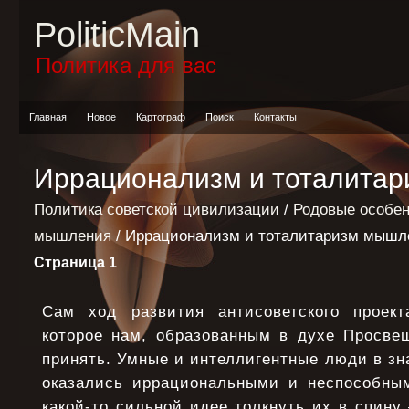
PoliticMain
Политика для вас
Главная
Новое
Картограф
Поиск
Контакты
Иррационализм и тоталита
Политика советской цивилизации
/
Родовые особен
мышления
/ Иррационализм и тоталитаризм мышл
Страница 1
Сам ход развития антисоветского проект
которое нам, образованным в духе Просвещ
принять. Умные и интеллигентные люди в зн
оказались иррациональными и неспособны
какой-то сильной идее толкнуть их в спину 