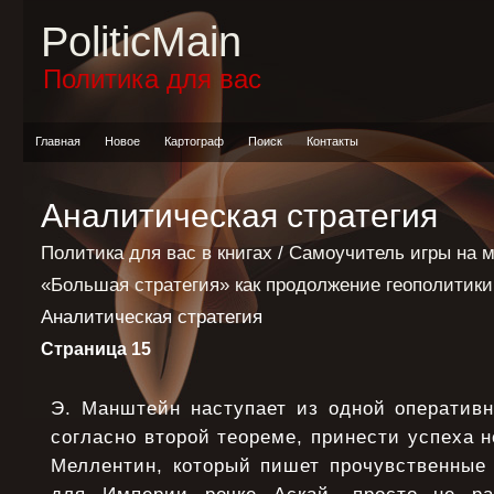
PoliticMain
Политика для вас
Главная
Новое
Картограф
Поиск
Контакты
Аналитическая стратегия
Политика для вас в книгах
/
Самоучитель игры на 
«Большая стратегия» как продолжение геополитик
Аналитическая стратегия
Страница 15
Э. Манштейн наступает из одной оперативн
согласно второй теореме, принести успеха н
Меллентин, который пишет прочувственные 