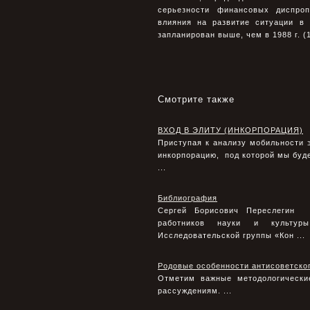
серьезности финансовых диспроп
влияния на развитие ситуации в
запланирован выше, чем в 1988 г. (
Смотрите также
ВХОД В ЭЛИТУ (ИНКОРПОРАЦИЯ)
Приступая к анализу мобильности э
инкорпорацию, под которой мы буд
...
Библиография
Сергей Борисович Переслегин Р
работников науки и культуры 
Исследовательской группы «Кон ...
Родовые особенности антисоветск
Отметим важные методологические
рассуждениям. ...