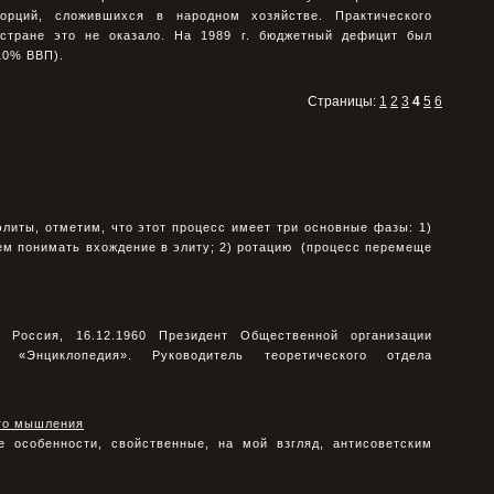
орций, сложившихся в народном хозяйстве. Практического
 стране это не оказало. На 1989 г. бюджетный дефицит был
10% ВВП).
Страницы:
1
2
3
4
5
6
литы, отметим, что этот процесс имеет три основные фазы: 1)
ем понимать вхождение в элиту; 2) ротацию (процесс перемеще
оссия, 16.12.1960 Президент Общественной организации
«Энциклопедия». Руководитель теоретического отдела
ого мышления
 особенности, свойственные, на мой взгляд, антисоветским