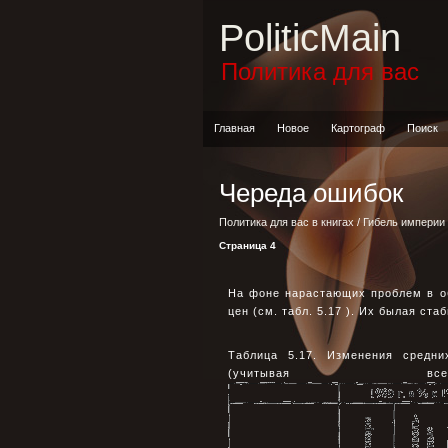
PoliticMain
Политика для вас
Главная
Новое
Картограф
Поиск
Череда ошибок
Политика для вас в книгах
/
Гибель империи
Страница 4
На фоне нарастающих проблем в о
цен (см. табл. 5.17 ). Их былая ст
Таблица 5.17. Изменения средни
(учитывая в