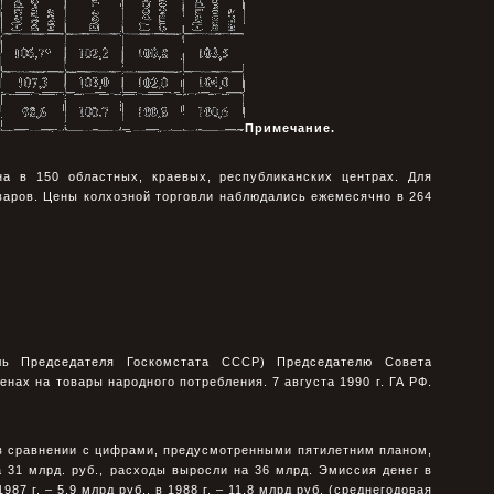
Примечание.
на в 150 областных, краевых, республиканских центрах. Для
варов. Цены колхозной торговли наблюдались ежемесячно в 264
ль Председателя Госкомстата СССР) Председателю Совета
нах на товары народного потребления. 7 августа 1990 г. ГА РФ.
 в сравнении с цифрами, предусмотренными пятилетним планом,
 31 млрд. руб., расходы выросли на 36 млрд. Эмиссия денег в
1987 г. – 5,9 млрд руб., в 1988 г. – 11,8 млрд руб. (среднегодовая