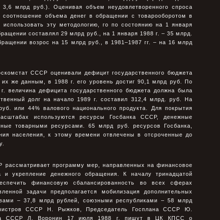
– 3,6 млрд руб.). Оценивая объем неудовлетворенного спроса
 соотношение объема денег в обращении с товарооборотом в
и использовать эту методологию, го по состоянию на 1 января
бращении составлял 29 млрд руб., на 1 января 1988 г. – 35 млрд.
бращении возрос на 15 млрд руб., в 1981–1987 гг. – на 16 млрд
скомстат СССР оценивали дефицит государственного бюджета
 их же данным, в 1988 г. его уровень достиг 90,1 млрд руб. По
 г. величина дефицита государственного бюджета должна была
твенный долг на начало 1989 г. составил 312,4 млрд. руб. На
 руб. или 44% валового национального продукта. Для покрытия
асштабах используются ресурсы Госбанка СССР, денежные
нные товарными ресурсами. 65 млрд руб. ресурсов Госбанка,
ния населения, к этому времени отвлечены в отсроченные до
у.
СР рассматривает программу мер, направленных на финансовое
а и укрепление денежного обращения. К началу тринадцатой
беспечить финансовую сбалансированность во всех сферах
вленной задачи предполагается мобилизация дополнительных
вами – 37,8 млрд рублей, союзными республиками – 58 млрд
инистров СССР Н. Рыжков, Председатель Госплана СССР Ю.
ба СССР Л. Воронин 17 июля 1988 г. пишут в ЦК КПСС о