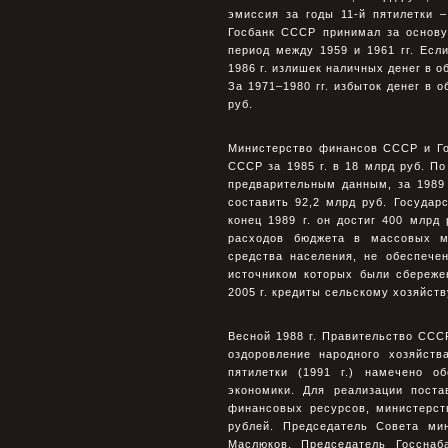
эмиссия за годы 11-й пятилетки 
Госбанк СССР принимал за основу
период между 1959 и 1961 гг. Есл
1986 г. излишек наличных денег в о
За 1971–1980 гг. избыток денег в о
руб.
Министерство финансов СССР и Го
СССР за 1985 г. в 18 млрд руб. По
предварительным данным, за 1989
составить 92,2 млрд руб. Государс
конец 1989 г. он достиг 400 млрд
расходов бюджета в массовых м
средства населения, не обеспече
источником которых были сбереже
2005 г. кредиты сельскому хозяйств
Весной 1988 г. Правительство СС
оздоровление народного хозяйств
пятилетки (1991 г.) намечено о
экономики. Для реализации поста
финансовых ресурсов, министерст
рублей. Председатель Совета м
Маслюков, Председатель Госсна