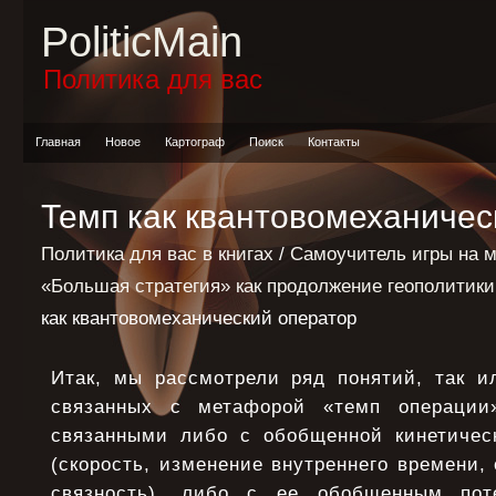
PoliticMain
Политика для вас
Главная
Новое
Картограф
Поиск
Контакты
Темп как квантовомеханичес
Политика для вас в книгах
/
Самоучитель игры на 
«Большая стратегия» как продолжение геополитик
как квантовомеханический оператор
Итак, мы рассмотрели ряд понятий, так и
связанных с метафорой «темп операции
связанными либо с обобщенной кинетичес
(скорость, изменение внутреннего времени,
связность), либо с ее обобщенным пот