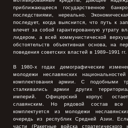
мотивированные кредиты, дающие надеж
приближающееся государственное банкр
последствиями, нереально. Экономическа
последует, когда выяснится, что путь к за
влечет за собой гарантированную утрату вл
лидером, а всей коммунистической верхуш
обстоятельств объективная основа, на пер
поведения советских властей в 1989–1991 гг.
В 1980-х годах демографические измене
молодежи неславянских национальносте
комплектования армии. С подобными т
сталкивались армии других территориа
империй. Офицерский корпус остает
славянским. Но рядовой состав все
комплектуется из молодежи неславянск
очередь из республик Средней Азии. Есл
части (Ракетные войска стратегического 