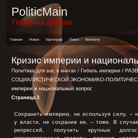
PoliticMain
Политика для вас
Главная
Новое
Картограф
Поиск
Контакты
Кризис империи и национал
Политика для вас в книгах
/
Гибель империи
/
РАЗ
СОЦИАЛИСТИЧЕСКОЙ ЭКОНОМИКО-ПОЛИТИЧЕС
империи и национальный вопрос
Страница 3
Сохранить империю, не используя силу, – 
у власти, не сохранив ее, – тоже. В случ
репрессий, получить крупные долгос