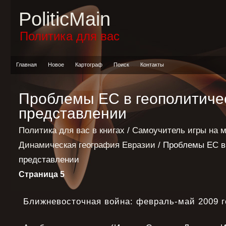
PoliticMain
Политика для вас
Главная
Новое
Картограф
Поиск
Контакты
Проблемы ЕС в геополитиче
представлении
Политика для вас в книгах
/
Самоучитель игры на 
Динамическая география Евразии
/ Проблемы ЕС в
представлении
Страница 5
Ближневосточная война: февраль-май 2009 г