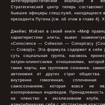
антитеррористической коалиции и во
Стратегический центр теперь составляют
бывшие офицеры спецслужб, находящиеся 
президента Путина [см. об этом в главе 4]. 
Джеймс Мэйзел в своей книге «Миф правящ
характеристики элиты, вывел знаменит
«Conscience — Cohesion — Conspiracy (Со
— Сговор)». Эта формула содержит в себе 
суть социальная группа, насквозь прони
патрон-клиентскими отношениями, которо
такие черты, как групповое сознание, замкн
автономия от других страт общества.
внутренне гомогенная, сплоченная 
самосознанием, которая вовсе не яв
изолированных индивидов. Принадлежность 
на членство в эксклюзивном клубе,
идентификацию себя с абстрактным классом