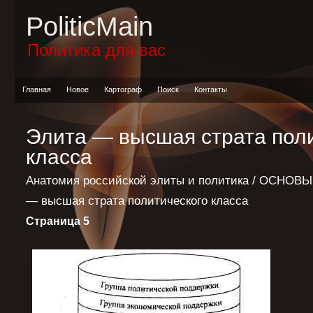
PoliticMain
Политика для вас
Главная
Новое
Картограф
Поиск
Контакты
Элита — высшая страта пол
класса
Анатомия российской элиты и политика
/
ОСНОВЫ
— высшая страта политического класса
Страница 5