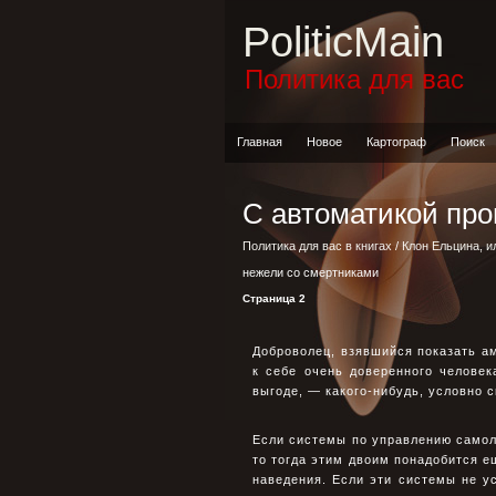
PoliticMain
Политика для вас
Главная
Новое
Картограф
Поиск
С автоматикой про
Политика для вас в книгах
/
Клон Ельцина, и
нежели со смертниками
Страница 2
Доброволец, взявшийся показать ам
к себе очень доверенного челове
выгоде, — какого-нибудь, условно с
Если системы по управлению самол
то тогда этим двоим понадобится ещ
наведения. Если эти системы не ус