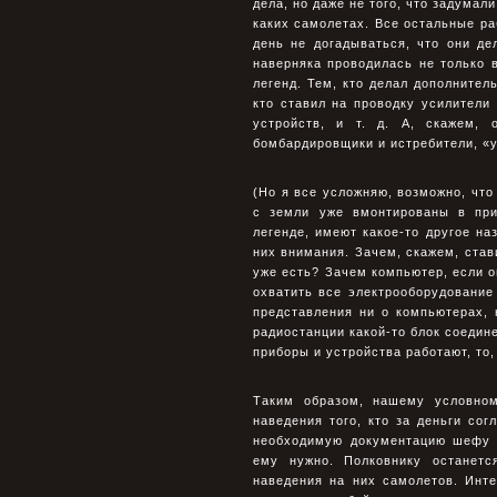
дела, но даже не того, что задумал
каких самолетах. Все остальные ра
день не догадываться, что они де
наверняка проводилась не только 
легенд. Тем, кто делал дополнител
кто ставил на проводку усилител
устройств, и т. д. А, скажем, 
бомбардировщики и истребители, «у
(Но я все усложняю, возможно, чт
с земли уже вмонтированы в при
легенде, имеют какое-то другое на
них внимания. Зачем, скажем, став
уже есть? Зачем компьютер, если о
охватить все электрооборудование
представления ни о компьютерах, 
радиостанции какой-то блок соедин
приборы и устройства работают, то, 
Таким образом, нашему условном
наведения того, кто за деньги со
необходимую документацию шефу р
ему нужно. Полковнику останет
наведения на них самолетов. Инт