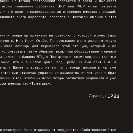
дании Пентагона посторонний бросается в глаза и вызывает
нтагона появление работника ЦРУ или ФБР может вызвать
 — в отделе по планированию антитеррористических операций.
ашингтонского аэропорта, врезался в Пентагон именно в этот
ник и оператор приехали на станцию, с которой можно было
чусетс, Нью-Йорк, Огайо, Пенсильвания и в отдельном округе
ой-либо легенды для персонала этой станции, который и не
 использовать таким образом, включили оборудование и начали
а целях: на башнях ВТЦ, в Пентагоне и, возможно, еще где-то в
зможно, что и в Белом доме, ведь рейс 93 был сбит ПВО в
етел.) Далее оператор начал по очереди посылать на уже
 которыми отключал управление самолетом от летчиков и брал
 машины так, чтобы их пеленгаторы захватили радиомаяк и уже
оматически, как «Томагавк».
Страницы:
1
2
3
4
и никогда не была отделена от государства. Собственники были