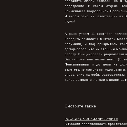
поставить любой человек, но в з
подозрение. В каком отделе Пе
наименьшее подозрение? Правильно
И якобы рейс 77, взлетевший из В
отдел!
А рано утром 11 сентября полков
наводить самолеты в штатах Масса
Колумбия, и под прикрытием как
догадывался, что их станцию можно
работу. Инициировали радиомаяки н
Вашингтоне или возле него. (Во
Пенсильвании и до цели не дол
взлетевшие самолеты кодограммы,
управление на себя, разворачивал
далее самолеты летели к целям авт
Смотрите также
РОССИЙСКАЯ БИЗНЕС-ЭЛИТА
В России собственность практическ