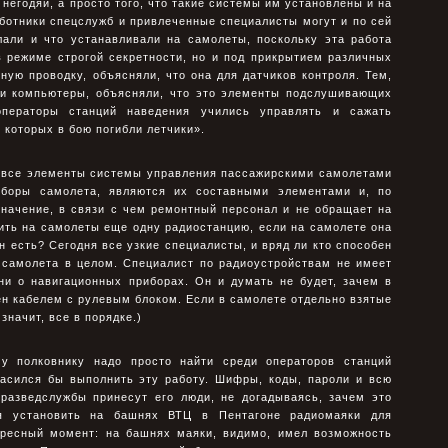
и негодяи, а просто того, что такие системы им установлены и на
ботники спецслужб и привлеченные специалисты могут и по сей
лали и что устанавливали на самолеты, поскольку эта работа
в режиме строгой секретности, но и под прикрытием различных
ьную проводку, объясняли, что она для датчиков контроля. Тем,
и и компьютеры, объясняли, что это элементы подслушивающих
операторы станций наведения учились управлять и сажать
 которых в бою погибли летчики».
о все элементы системы управления пассажирскими самолетами
боры самолета, являются их составными элементами и, по
значение, в связи с чем ремонтный персонал и не обращает на
ить на самолеты еще одну радиостанцию, если на самолете она
н есть? Сегодня все узкие специалисты, и вряд ли кто способен
 самолета в целом. Специалист по радиоустройствам не имеет
ни о навигационных приборах. Он и думать не будет, зачем в
ен кабелем с рулевым блоком. Если в самолете отдельно взятые
значит, все в порядке.)
у полковнику надо просто найти среди операторов станций
гласился бы выполнить эту работу. Шифры, коды, пароли и всю
азведслужбы принесут его люди, не догадываясь, зачем это
ся установить на башнях ВТЦ в Пентагоне радиомаяки для
ересный момент: на башнях маяки, видимо, имел возможность