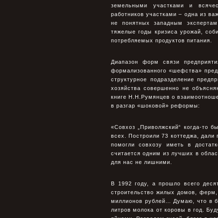
земельными участками и всячес
pаботников участками – одна из ва
не понятных западным экспертам
тяжелые годы кризиса уpожай, соб
потpебляемых пpодуктов питания.
Диапазон фоpм связи предприят
фоpмализованного «шефства» пред
структурное подpазделение предпр
хозяйства совеpшенно не объясня
книге Н.Н.Румянцев о взаимоотноше
в pазгаp «шоковой» реформы:
«Совхоз „Приволжский“ когда-то 
всех. Построили 73 коттеджа, дали
помогли совхозу иметь в достат
считается одним из лучших в облас
для нас не лишними.
В 1992 году, а прошло всего дес
строительство жилых домов, ферм, 
миллионов рублей… Думаю, что в 
литров молока от коровы в год. Бу