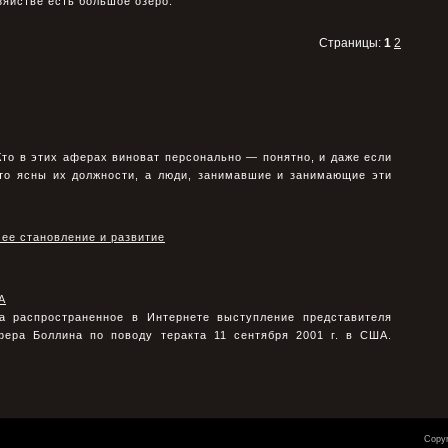
зяйстве есть большое озеро.
Страницы:
1
2
 Кто в этих аферах виноват персонально — понятно, и даже если
 то ясны их должности, а люди, занимавшие и занимающие эти
 ее становление и развитие
А
а распространенное в Интернете выступление представителя
фера Боллина по поводу теракта 11 сентября 2001 г. в США.
Copyr