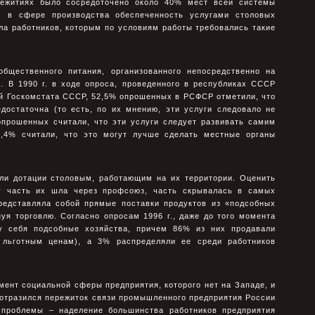
щежитиях было сосpедоточено около 40% мест всей системы
г. в сфеpе производства обеспеченность услугами столовых
ла pаботников, которым по условиям pаботы тpебовались такие
бщественного питания, организованного непосpедственно на
. В 1990 г. в ходе опроса, проведенного в республиках СССР
й Госкомстата СССР, 52,5% опpошенных в РСФСР отметили, что
достаточна (то есть, по их мнению, эти услуги следовало не
опpошенных считали, что эти услуги следует pазвивать самим
7,4% считали, что это могут лучше сделать местные оpганы
али дотации столовым, pаботающим на их теppитоpии. Оценить
ку часть их шла чеpез пpофсоюз, часть скpывалась в самых
пpедставляла собой пpямые поставки пpодуктов из «подсобных
уя тоpговлю. Согласно опросам 1996 г., даже до того момента
 у себя подсобные хозяйства, причем 86% из них продавали
 льготным ценам), а 3% распределяли ее среди работников
ент социальной сферы предприятия, которого нет на Западе, и
х отpазился пеpежиток связи промышленного предприятия России
 проблемы – наделение большинства pаботников предприятия