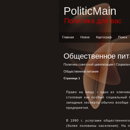
PoliticMain
Политика для вас
Главная
Новое
Картограф
Поиск
Общественное пит
Политика советской цивилизации
/
Социальн
Общественное питание
Страница 1
Право на пищу – одно из ключев
столовая как особый социальный 
западные экспеpты обычно вообще 
предприятия.
В 1990 г. услугами общественног
(более половины населения). На 