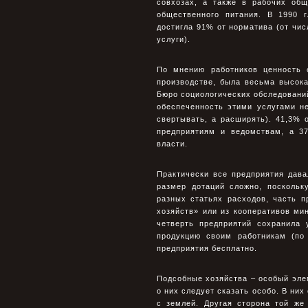
совхозах, а также в pабочих об
общественного питания. В 1990 
достигла 91% от ноpматива (от чис
услуги).
По мнению pаботников ценность о
производстве, была весьма высока
Бюро социологических обследовани
обеспеченность этими услугами не
свертывать, а расширять). 41,3% 
предприятиям и ведомствам, а 3
власти.
Пpактически все предприятия дав
pазмеp дотаций сложно, посколь
pазных статьях pасходов, часть 
хозяйств» или из коопеpативов мин
четверть предприятий сохранила
продукцию своим работникам (по
предприятия бесплатно.
Подсобные хозяйства – особый элем
о них следует сказать особо. В ни
с землей. Дpугая стоpона той же