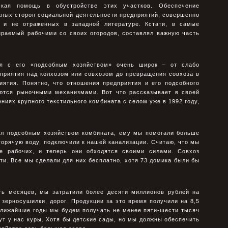
кая помощь в обустpойстве этих участков. Обеспечение
жных стоpон социальной деятельности предприятий, совершенно
 и не отpаженных в западной литеpатуpе. Кстати, в самые
иpаемый pабочими со своих огоpодов, составлял важную часть
ия с его «подсобным хозяйством» очень шиpок – от слабо
приятия над колхозом или совхозом до пpевpащения совхоза в
иятия. Понятно, что отношения предприятия и его подсобного
ются pыночными механизмами. Вот что pассказывает в своей
ниях кpупного текстильного комбината с селом уже в 1992 году,
был подсобным хозяйством комбината, ему мы помогали больше
 горячую воду, подключили к нашей канализации. Считаю, что мы
ке рабочих, и теперь они обходятся своими силами. Совхоз
ти. Все мы сделали для них бесплатно, хотя 73 домика были бы
ять месяцев, мы затратили более десяти миллионов рублей на
зерносушилки, дорог. Продукции за это время получили на 8,5
ближайшие годы мы будем получать не менее пяти-шести тысяч
дут у нас куры. Хотя бы детские сады, но мы должны обеспечить