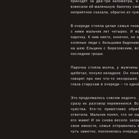
приходят за два-три километра, 
взвесили ей маленькую баночку сме
неприятное сказала, обратно из чуж
В очереди стояла целая семья «но
с ними мальчик лет четырех. И в
парочку. К ним никто, конечно, не
холеные люди с большими бидонами
на шею Ельцина с Березовским, в
последние гроши.
Парочка стояла молча, у мужчины 
щебетал, почуял неладное. Он поня
говорят про них что-то нехорошее.
глаза старухам в очереди – то одной
Это продолжалось совсем недолго. 
сразу их разговор переменился. В
чувства. Кто-то приветливо обр
ответила. Мальчик понял, что он о
его маме! И он снова весело запр
свои емкости, семья отправилась 
чуть заметно, поклонилась очереди