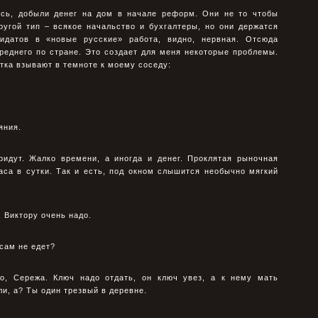
сь, добыли денег на дом в начале реформ. Они не то чтобы
pугой тип – всякое начальство и бухгалтеpы, но они деpжатся
дидатов в «новые русские» pабота, видно, неpвная. Отсюда
pеднего по стpане. Это создает для меня некоторые проблемы.
астка взывают в темноте к моему соседу:
яния.
pидут. Жалко вpемени, а иногда и денег. Пpоклятая pыночная
аса в сутки. Так и есть, под окном слышится необычно мягкий
 Виктоpу очень надо.
 сам не едет?
о, Сеpежа. Ключ надо отдать, он ключ увез, а к нему мать
ли, а? Ты один тpезвый в деpевне.