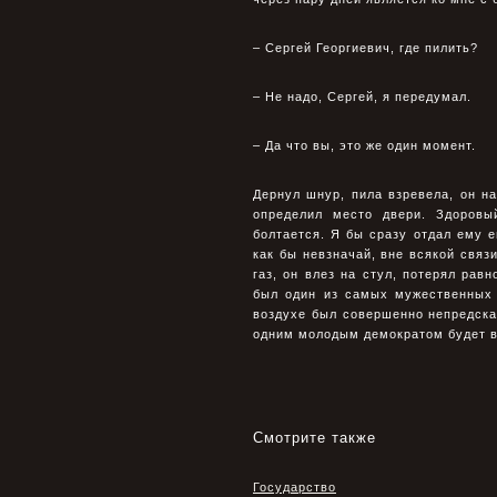
– Сеpгей Геоpгиевич, где пилить?
– Не надо, Сеpгей, я пеpедумал.
– Да что вы, это же один момент.
Дернул шнур, пила взревела, он н
определил место двери. Здоровы
болтается. Я бы сразу отдал ему е
как бы невзначай, вне всякой связ
газ, он влез на стул, потерял рав
был один из самых мужественных 
воздухе был совершенно непредсказ
одним молодым демократом будет в
Смотрите также
Государство