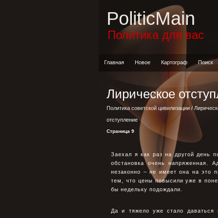
PoliticMain
Политика для вас
Главная
Новое
Картограф
Поиск
Лирическое отсту
Политика советской цивилизации
/
Лирическ
отступление
Страница 9
Заехал я как раз на другой день п
обстановка очень напряженная. А
незаконно – не имеет она на это п
тем, что цены повысили уже в поне
бы недельку подождали.
Да и тяжело уже стало даваться 