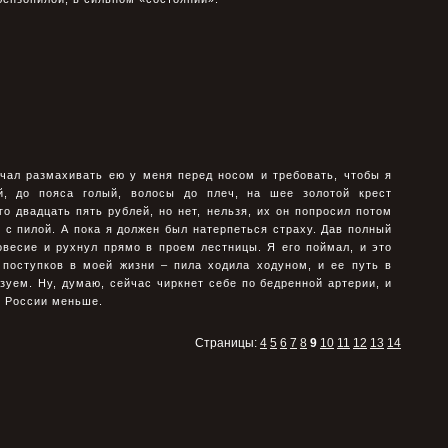
ачал размахивать ею у меня перед носом и требовать, чтобы я
й, до пояса голый, волосы до плеч, на шее золотой крест
го двадцать пять рублей, но нет, нельзя, их он попросил потом
и с пилой. А пока я должен был натерпеться страху. Дав полный
новесие и рухнул прямо в проем лестницы. Я его поймал, и это
поступков в моей жизни – пила ходила ходуном, и ее путь в
уем. Ну, думаю, сейчас чиркнет себе по бедренной артерии, и
 России меньше.
Страницы:
4
5
6
7
8
9
10
11
12
13
14