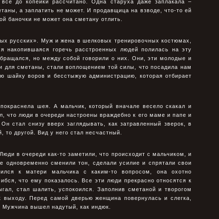
и все до копейки рассчитано. Одна старуха даже заплакала –
таны, а заплатить не может. И продавщица на взводе, что-то ей
ой баночки не может она сметану отлить.
вых русских». Муж и жена в шелковых тренировочных костюмах,
ся накопившаяся горечь расстроенных людей полилась на эту
 обращался, но между собой говорили о них. Они, эти молодые и
 для сметаны, стали воплощением той силы, что посадила нам
сю шайку воров и бесстыжую администрацию, которая отбирает
покраснела шея. А мальчик, который вначале весело скакал и
л, что люди в очереди настроены враждебно к его маме и папе и
 Он стал снизу вверх заглядывать, как затравленный зверок, в
, то другой. Вид у него стал несчастный.
Люди в очереди как-то заметили, что происходит с мальчиком, и
се одновременно сменили тон, сделали усилие и спрятали свои
атился к матери мальчика с каким-то вопросом, она охотно
шибся, что ему показалось. Все эти люди прекрасно относятся к
ыгал, стал шалить, успокоился. Заполнив сметаной и творогом
к выходу. Перед самой дверью женщина повернулась и слегка,
. Мужчина вышел надутый, как индюк.