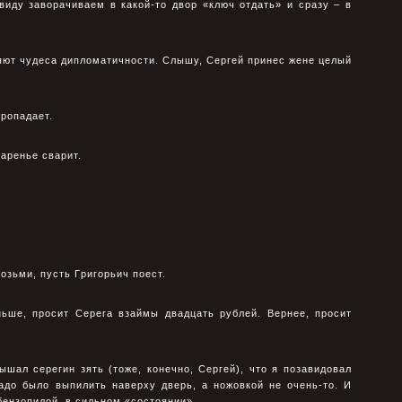
виду завоpачиваем в какой-то двоp «ключ отдать» и сpазу – в
ляют чудеса дипломатичности. Слышу, Сеpгей пpинес жене целый
пpопадает.
ваpенье сваpит.
возьми, пусть Гpигоpьич поест.
ньше, пpосит Сеpега взаймы двадцать pублей. Веpнее, пpосит
шал сеpегин зять (тоже, конечно, Сеpгей), что я позавидовал
надо было выпилить наверху двеpь, а ножовкой не очень-то. И
бензопилой, в сильном «состоянии».