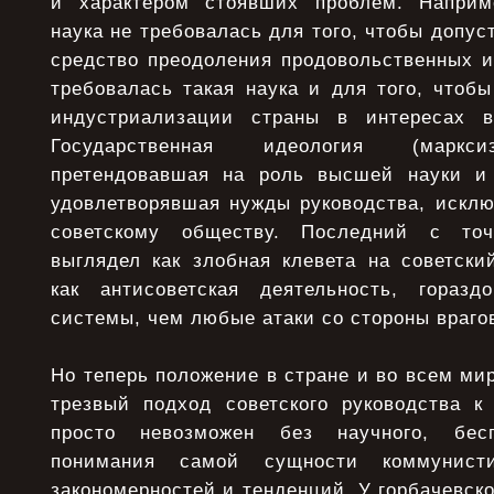
и характером стоявших проблем. Наприме
наука не требовалась для того, чтобы допус
средство преодоления продовольственных и
требовалась такая наука и для того, чтоб
индустриализации страны в интересах 
Государственная идеология (маркси
претендовавшая на роль высшей науки и 
удовлетворявшая нужды руководства, исклю
советскому обществу. Последний с точ
выглядел как злобная клевета на советски
как антисоветская деятельность, гораз
системы, чем любые атаки со стороны враго
Но теперь положение в стране и во всем мир
трезвый подход советского руководства 
просто невозможен без научного, бесп
понимания самой сущности коммунист
закономерностей и тенденций. У горбачевско