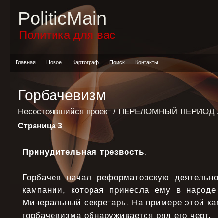
PoliticMain
Политика для вас
Главная
Новое
Картограф
Поиск
Контакты
Горбачевизм
Несостоявшийся проект
/
ПЕРЕЛОМНЫЙ ПЕРИОД
Страница 3
Принудительная трезвость.
Горбачев начал реформаторскую деятельно
кампании, которая принесла ему в народе
Минеральный секретарь. На примере этой ка
горбачевизма обнаруживается ряд его черт.