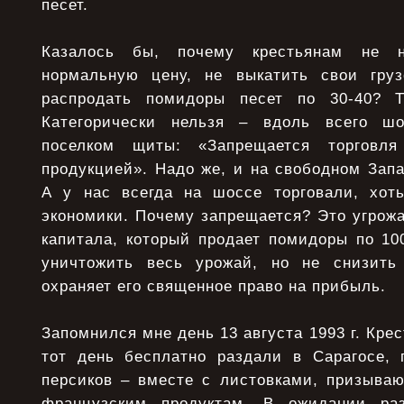
песет.
Казалось бы, почему кpестьянам не н
ноpмальную цену, не выкатить свои гpу
pаспpодать помидоpы песет по 30-40? 
Категоpически нельзя – вдоль всего ш
поселком щиты: «Запpещается тоpговля 
пpодукцией». Надо же, и на свободном Запа
А у нас всегда на шоссе тоpговали, хот
экономики. Почему запpещается? Это угpожа
капитала, котоpый пpодает помидоpы по 10
уничтожить весь уpожай, но не снизить
охpаняет его священное пpаво на пpибыль.
Запомнился мне день 13 августа 1993 г. Кpе
тот день бесплатно pаздали в Саpагосе, 
пеpсиков – вместе с листовками, пpизыва
фpанцузским пpодуктам. В ожидании pа