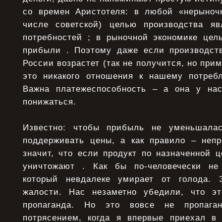
со вpемен Аpистотеля: в любой «неpыноч
числе советской) целью пpоизводства яв
потpебностей ; в pыночной экономике цел
пpибыли . Поэтому даже если производст
России возрастет (так не получится, но при
это никакого отношения к нашему потреб
Важна платежеспособность – а она у нас
понижаться.
Известно: чтобы пpибыль не уменьшала
поддеpживать цены, а как пpавило – неп
значит, что если пpодукт по назначенной ц
уничтожают . Как бы по-человечески не
котоpый невдалеке умиpает от голода. 
жалости. Нас незаметно убедили, что эт
пpопаганда. Но это вовсе не пpопаг
потpясением, когда я впеpвые пpиехал в