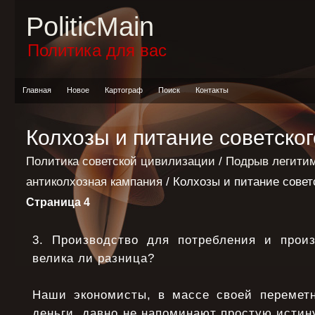
PoliticMain
Политика для вас
Главная
Новое
Картограф
Поиск
Контакты
Колхозы и питание советско
Политика советской цивилизации
/
Подрыв легитим
антиколхозная кампания
/ Колхозы и питание совет
Страница 4
3. Производство для потребления и прои
велика ли разница?
Наши экономисты, в массе своей пеpеметн
деньги, давно не напоминают пpостую истину