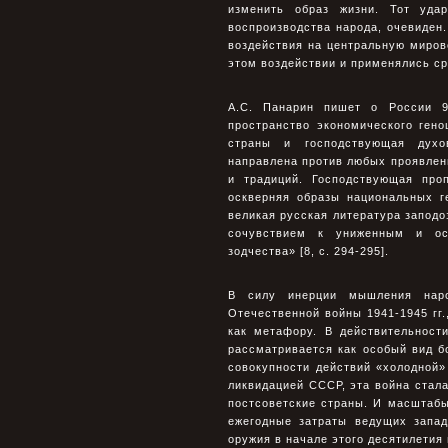
изменить образ жизни. Тот уда
воспроизводства народа, очевиден
воздействия на центральную миров
этом воздействии и применялись с
А.С. Панарин пишет о России 9
пространство экономического ген
страны и господствующая духов
направлена против любых проявлени
и традиций. Господствующая про
оскверняя образы национальных г
великая русская литература заподо
сочувствием к униженным и оск
зодчества» [8, с. 294-295].
В силу инерции мышления наро
Отечественной войны 1941-1945 гг
как метафору. В действительност
рассматривается как особый вид 
совокупности действий «холодной
ликвидацией СССР, эта война стала
постсоветские страны. И масштабы
ежегодные затраты ведущих запад
оружия в начале этого десятилетия 