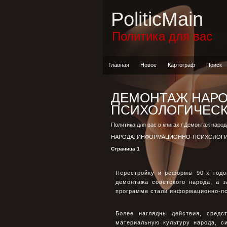
PoliticMain
Политика для вас
Главная
Новое
Картограф
Поиск
ДЕМОНТАЖ НАРО
ПСИХОЛОГИЧЕСК
Политика для вас в книгах
/
Демонтаж народ
НАРОДА: ИНФОРМАЦИОННО-ПСИХОЛОГИ
Страница 1
Перестройку и реформы 90-х год
демонтажа советского народа, а 
программе стали информационно-пс
Более наглядны действия, средс
материальную культуру народа, с