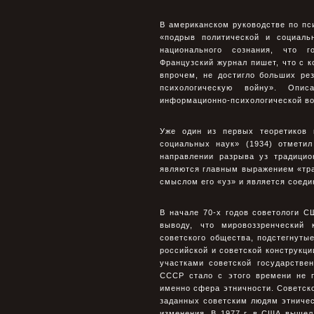
В американском руководстве по пси
«подрыв политической и социаль
национального сознания, что г
Французский журнал пишет, что с к
впрочем, не достигло больших ре
психологическую войну». Опи
информационно-психологической вой
Уже один из первых теоретиков 
социальных наук» (1934) отмети
направлении разрыва уз традицио
являются главным выражением «тра
смыслом его «уз» и является соеди
В начале 70-х годов советологи С
выводу, что мировоззренческий 
советского общества, подстегнуты
российской и советской конструкц
участками советской государстве
СССР стало с этого времени не п
именно сфера этничности. Советск
заданных советским людям этническ
изменения. В 1977 г. в США выше