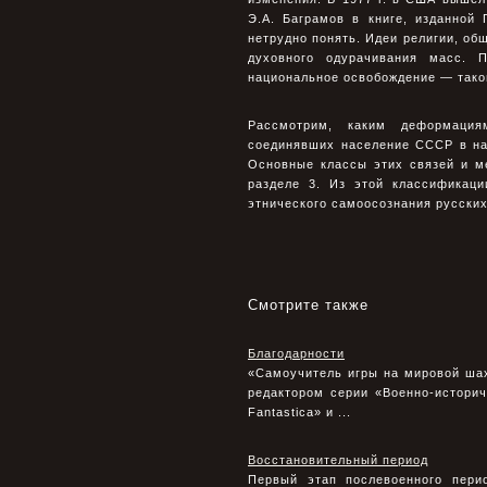
Э.А. Баграмов в книге, изданной 
нетрудно понять. Идеи религии, об
духовного одурачивания масс. 
национальное освобождение — таков
Рассмотрим, каким деформация
соединявших население СССР в нар
Основные классы этих связей и м
разделе 3. Из этой классификац
этнического самоосознания русски
Смотрите также
Благодарности
«Самоучитель игры на мировой ша
редактором серии «Военно-историч
Fantastica» и ...
Восстановительный период
Первый этап послевоенного пери