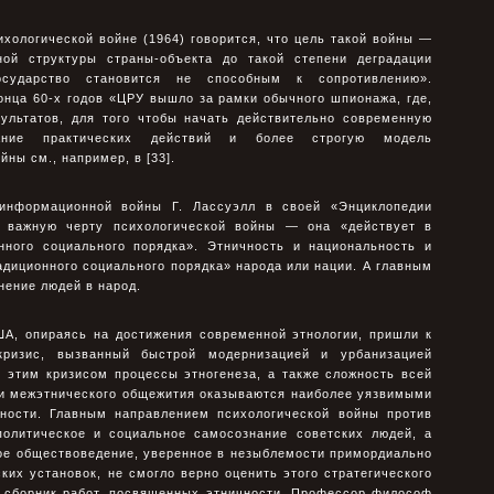
хологической войне (1964) говорится, что цель такой войны —
ной структуры страны-объекта до такой степени деградации
осударство становится не способным к сопротивлению».
онца 60-х годов «ЦРУ вышло за рамки обычного шпионажа, где,
зультатов, для того чтобы начать действительно современную
сание практических действий и более строгую модель
ны см., например, в [33].
информационной войны Г. Лассуэлл в своей «Энциклопедии
л важную черту психологической войны — она «действует в
нного социального порядка». Этничность и национальность и
диционного социального порядка» народа или нации. А главным
нение людей в народ.
ША, опираясь на достижения современной этнологии, пришли к
кризис, вызванный быстрой модернизацией и урбанизацией
е этим кризисом процессы этногенеза, а также сложность всей
ии межэтнического общежития оказываются наиболее уязвимыми
нности. Главным направлением психологической войны против
олитическое и социальное самосознание советских людей, а
ое обществоведение, уверенное в незыблемости примордиально
их установок, не смогло верно оценить этого стратегического
л сборник работ, посвященных этничности. Профессор философ