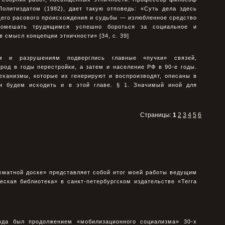
Политиздатом (1982), дает такую отповедь: «Суть дела здесь
щего расового происхождения и судьбы — излюбленное средство
Помешать трудящимся успешно бороться за социальное и
 смысл концепции этничности» [34, с. 39]
м и разрушениям подверглись главные «пучки» связей,
од в годы перестройки, а затем и население РФ в 90-е годы.
еханизмы, которые их генерируют и воспроизводят, описаны в
ии будем исходить и в этой главе. § 1. Значимый иной для
х
Страницы:
1
2
3
4
5
6
хматной доске» представляет собой итог моей работы ведущим
еская библиотека» в санкт-петербургском издательстве «Terra
ода был продолжением «мобилизационного социализма» 30-х