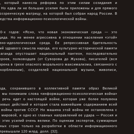
р, который нанесла реформа по этим силам созидания и
. Но едва ли не большие усилия были приложены и для прямого
оззренческую матрицу, на которой был собран народ России. В
редства информационно-психологической войны.
0-х годов: «Ясно, что новая экономическая среда — это
оцида. Но не менее агрессивна в отношении населения «этой»
но-идеологическая среда. Ее репрессивная бдительность
й здравого смысла народа, его культурно-исторической памяти
паганда опустошает национальный пантеон, последовательно
ероев, полководцев (от Суворова до Жукова), писателей (вся
зрена в грехе опасного морального максимализма, связанного с
орбленным), создателей национальной музыки, живописи,
да, сохранившего в коллективной памяти образ Великой
., мы понимаем слова «информационно-психологическая война»
и речь идет о настоящей войне, которая уже более полувека
боевых действий и которая стала важнейшим содержанием всей
» войны против СССР. Но машина этой войны не остановлена с
 мировой, и одно из главных направлений ее удара — Россия и
 этих усилий очень велики. По оценкам экспертов, суммарные
ных стран только на разработки в области информационного
превышали 120 млрд. долл. [32].