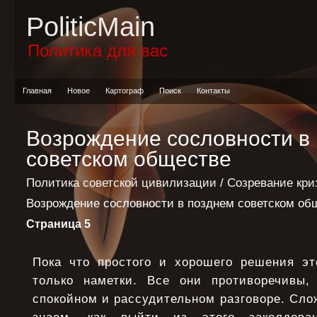
PoliticMain
Политика для вас
Главная
Новое
Картограф
Поиск
Контакты
Возрождение сословности в
советском обществе
Политика советской цивилизации
/
Созревание кри
Возрождение сословности в позднем советском об
Страница 5
Пока что простого и хорошего решения эт
только наметки. Все они противоречивы,
спокойном и рассудительном разговоре. Слож